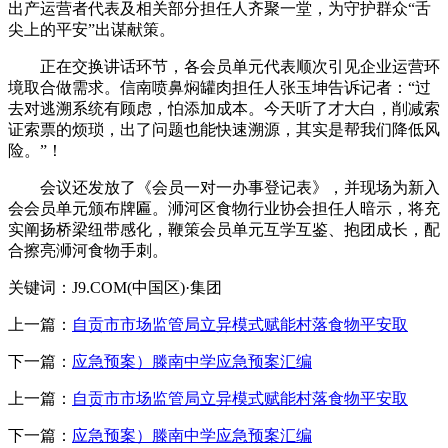
出产运营者代表及相关部分担任人齐聚一堂，为守护群众“舌
尖上的平安”出谋献策。
正在交换讲话环节，各会员单元代表顺次引见企业运营环
境取合做需求。信南喷鼻焖罐肉担任人张玉坤告诉记者：“过
去对逃溯系统有顾虑，怕添加成本。今天听了才大白，削减索
证索票的烦琐，出了问题也能快速溯源，其实是帮我们降低风
险。”！
会议还发放了《会员一对一办事登记表》，并现场为新入
会会员单元颁布牌匾。浉河区食物行业协会担任人暗示，将充
实阐扬桥梁纽带感化，鞭策会员单元互学互鉴、抱团成长，配
合擦亮浉河食物手刺。
关键词：J9.COM(中国区)·集团
上一篇：
自贡市市场监管局立异模式赋能村落食物平安取
下一篇：
应急预案）滕南中学应急预案汇编
上一篇：
自贡市市场监管局立异模式赋能村落食物平安取
下一篇：
应急预案）滕南中学应急预案汇编