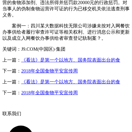
营的食物添加剂、违法所得并惩罚款20000元的行政惩罚。对
当事人的伪制食物运营许可证的行为已移交机关依法逃查刑事
义务。
案例一：四川某大数据科技无限公司涉嫌未按对入网餐饮
办事供给者履行审查许可证等相关权利、进行消息公示和更新
以及成立入网餐饮办事供给者审查登记轨制案？。
关键词：J9.COM(中国区)·集团
上一篇：
《看法》是第一个以地方、国务院表面出台的食
下一篇：
2018年全国食物平安宣传周
上一篇：
《看法》是第一个以地方、国务院表面出台的食
下一篇：
2018年全国食物平安宣传周
联系我们