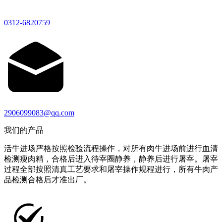
0312-6820759
2906099083@qq.com
我们的产品
活牛进场严格按照检验流程操作，对所有肉牛进场前进行血清
检测瘦肉精，合格后进入待宰圈静养，静养后进行屠宰。屠宰
过程全部按照清真工艺要求和屠宰操作规程进行，所有牛肉产
品检测合格后才准出厂。