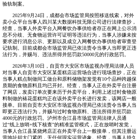
验轨制案。
2025年9月24日，成都会市场监管局按照移送线索，对外
卖小众平台当事人四川某大数据科技无限公司进行法律查抄，
经查，当事人外卖平台入网餐饮办事供给者存正在网上公示消
息不分歧、无食物运营许可证明等违法行为，当事人涉嫌未按
要求进行消息公示、更新以及成立入网餐饮办事供给者审查登
记轨制。目前成都会市场监管局已依法责令当事人当即更正违
法行为，并赐与、违法所得并惩罚款50000元的行政惩罚。
2026年3月10日，自贡市大安区市场监视办理局法律人员
对当事人自贡市大安区某蛋糕店运营场合进行现场查抄，正在
当事人糕点制做间工做台和原料储物架发觉有10个品种跨越保
质期的食物原料且均已开封。经查，当事人正在外卖平台注册
了网店，发卖订单次要来历于外卖平台，利用上述过时食物原
料制做的裱花蛋糕均正在该外卖平台长进行发卖，该网店一般
接单。目前自贡市大安区市场监视办理局已依法责令当事人当
即更正违法行为，并赐与过时食物原料、违法所得并惩罚款
4000元的行政惩罚。泸州市合江县市场监管局法律人员通
过“线上放哨+线下核查”的精准监管模式，正在放哨时发觉，
当事人合江县某烧烤店正在外卖平台上一般接单，但其注册运
营地址却大门紧闭，无任何现实运营迹象。经查，当事人持久