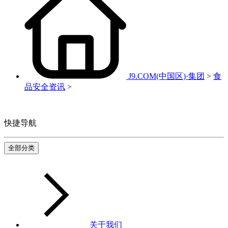
J9.COM(中国区)·集团
>
食
品安全资讯
>
快捷导航
全部分类
关于我们