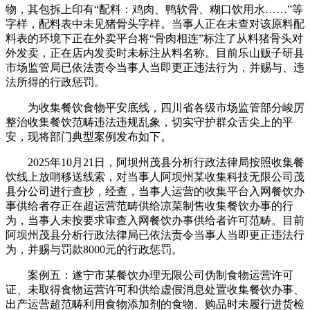
物，其包拆上印有“配料：鸡肉、鸭软骨、糊口饮用水……”等
字样，配料表中未见猪骨头字样。当事人正在未查对该原料配
料表的环境下正在外卖平台将“骨肉相连”标注了从料猪骨头对
外发卖，正在店内发卖时未标注从料名称。目前乐山贩子研县
市场监管局已依法责令当事人当即更正违法行为，并赐与、违
法所得的行政惩罚。
为收集餐饮食物平安底线，四川省各级市场监管部分峻厉
整治收集餐饮范畴违法违规乱象，切实守护群众舌尖上的平
安，现将部门典型案例发布如下。
2025年10月21日，阿坝州茂县分析行政法律局按照收集餐
饮线上放哨移送线索，对当事人阿坝州某收集科技无限公司茂
县分公司进行查抄，经查，当事人运营的收集平台入网餐饮办
事供给者存正在超运营范畴供给凉菜制售收集餐饮办事的行
为，当事人未按要求审查入网餐饮办事供给者许可范畴。目前
阿坝州茂县分析行政法律局已依法责令当事人当即更正违法行
为，并赐与罚款8000元的行政惩罚。
案例五：遂宁市某餐饮办理无限公司伪制食物运营许可
证、未取得食物运营许可和供给虚假消息处置收集餐饮办事、
出产运营超范畴利用食物添加剂的食物、购品时未履行进货检