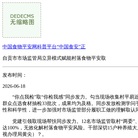
中国食物平安网科普平台“中国食安”正
自贡市市场监管局立异模式赋能村落食物平安取
发布时间：
2026-06-18
“你点我检”取“你检我感”同步发力。勾当现场收集村平易近
群众点选食材抽检33批次，成果均为及格。同步发放检测学问
性和科学性，进一步加强对市场监管部分履职工做的理解取认
党建引领取现场帮扶同步发力。12名市场监管取村“两委”、
达100%，无效化解村落食物平安风险。干部深切15户种养
视办理局黄尖）？。