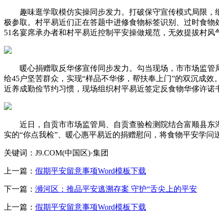
趣味逛学取模仿实操同步发力。打破保守宣传模式局限，细心设想“
极参取。村平易近们正在答题中进修食物标签识别、过时食物
51名宴席承办者和村平易近控制平安操做规范，无效提拔村风
暖心捐赠取反华侈宣传同步发力。勾当现场，市市场监管局将
给45户坚苦群众，实现“样品不华侈，帮扶奉上门”的双沉成效
近养成勤俭节约习惯，现场组织村平易近签定反食物华侈许诺
近日，自贡市市场监管局、自贡查验检测院结合富顺县东湖镇
实的“你点我检”、暖心惠平易近的捐赠慰问，将食物平安学问
关键词：J9.COM(中国区)·集团
上一篇：
假期平安留意事项Word模板下载
下一篇：
浉河区：推品平安逃溯存案 守护“舌尖上的平安
上一篇：
假期平安留意事项Word模板下载