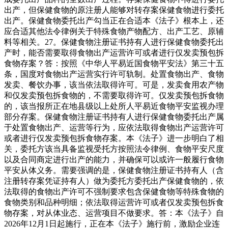
出产，但保健食物的原注册人能够对转存案保健食物进行委托
出产。保健食物委托出产勾当正在合适本《法子》根本上，还
应合适其他法令律例关于特殊食物产物配方、出产工艺、原辅
料等相关。27。保健食物注册证书持有人进行保健食物委托出
产时，能否需要取得食物出产运营许可或者进行仅发卖预包拆
食物存案？答：按照《中华人平易近国食物平安法》第三十五
条，国度对食物出产运营实行许可轨制。处置食物出产、食物
发卖、餐饮办事，该当依法取得许可。可是，发卖食用农产物
和仅发卖预包拆食物的，不需要取得许可。仅发卖预包拆食物
的，该当报所正在地县级以上处所人平易近食物平安监视办理
部分存案。保健食物注册证书持有人进行保健食物委托出产属
于处置食物出产、运营等行为，应依法取得食物出产运营许可
或者进行仅发卖预包拆食物存案。本《法子》进一步明白了相
关，委托方该当具备监视受托方按照法令律例、食物平安尺度
以及合同商定进行出产的能力，并确保可以或许一般履行食物
平安从体义务。需要强调的是，保健食物注册证书持有人（含
注册转存案凭证持有人）做为委托方委托出产保健食物的，依
法取得的食物出产许可不强制要求包含保健食物等特殊食物的
食物类别和品种明细；依法取得运营许可或者仅发卖预包拆食
物存案，对从体业态、运营项目不做要求。答：本《法子》自
2026年12月1日起施行，正在本《法子》施行前，激励企业连