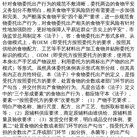
针对食物委托出产行为的规范不敷清晰，委托两边的食物平安
义务划分不敷明白，相关食物平安风险防控有需要进一步加强
和完美。为严酷落实食物平安“四个最严”要求，进一步规范食
物委托出产行为，对食物委托出产相关的食物平安风险有针对
性地加强防控，更好地保障人平易近群众“舌尖上的平安”，市
场监管总局制定本《法子》。答：食物委托出产形式多样。从
合做模式上，有OEM（即受托方按照委托方的要求，按照其
供给的食物配方、工艺等手艺材料出产加工食物并贴附委托方
标识的模式）、ODM（即受托方按照委托方的要求，使用其
本身出产手艺或产物设想，利用委托方的商标出产产物的出产
模式）等形式。虽然具体委托体例表示形式有所分歧，但其具
有内正在共性特征。本《法子》中食物委托出产的定义，是指
受托方按照委托方的要求，处置食物的全数或者部门环节的出
产勾当，并交付所出产食物的行为。凡是合适本《法子》定义
中的“三个形成要素”的食物出产行为，都应恪守本《法子》。
要素一“按照委托方的要求”次要包罗：（1）产物手艺要求，
明白产物名称、施行尺度、配方、出产工艺、包拆取标签标识
等；（2）原辅料供应要求，商定原辅料由谁供给、原辅料质
量及验收要求；（3）发货交付要求，明白成品交付体例。要
素二“处置食物的全数或者部门环节的出产勾当”，指受托方承
担的全数出产工序或部门环节（如分拆、杀菌等）的出产勾