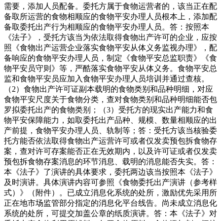
需要，添加人员配备。委托方属于食物运营者的，该当正在配
备取所运营的食物相顺应的食物平安办理人员根本上，添加配
备取委托出产行为相顺应的食物平安办理人员。答：按照本
《法子》，受托方该当为依法取得食物出产许可的企业，应按
照《食物出产运营企业落实食物平安从体义务监视办理》，配
备响应的食物平安办理人员，制定《食物平安总监职责》《食
物平安员守则》等，严酷落实食物平安从体义务。食物平安总
监和食物平安员应加入食物平安办理人员培训并通过查核。
（2）食物出产许可证副本载明的食物类别和品种明细，对应
食物平安尺度关于食物分类，查对食物类别和品种明细能否包
罗拟委托出产的食物类别；（3）受托方的现实出产能力和食
物平安保障能力，如取委托出产品种、规模、数量相顺应的出
产前提，食物平安办理人员、轨制等；答：受托方该当核验委
托方能否依法取得食物出产运营许可或者仅发卖预包拆食物存
案，查对许可存案能否正在无效期内，以及许可证或者仅发卖
预包拆食物存案消息的环节消息、载明的消息能否失实。答：
本《法子》了演讲的具体要求，委托两边该当按照本《法子》
及时演讲。具体演讲内容可参照《食物委托出产演讲（参考样
式）》（附件）。已成立消息化系统的处所，激励优先采用所
正在地市场监管部分指定的消息化平台线告。尚未成立消息化
系统的处所，可提交加盖公章的纸质演讲。答：本《法子》对