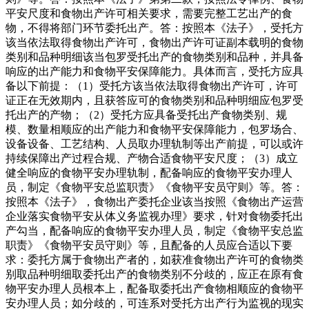
平安尺度和食物出产许可相关要求，需要完整工艺出产的食
物，不得将部门环节委托出产。答：按照本《法子》，受托方
该当依法取得食物出产许可，食物出产许可证副本载明的食物
类别和品种明细该当包罗受托出产的食物类别和品种，并具备
响应的出产能力和食物平安保障能力。具体而言，受托方应具
备以下前提：（1）受托方该当依法取得食物出产许可，许可
证正在无效期内，且获答应可的食物类别和品种明细应包罗受
托出产的产物；（2）受托方应具备受托出产食物类别、规
模、数量相顺应的出产能力和食物平安保障能力，包罗场合、
设备设备、工艺结构、人员取办理轨制等出产前提，可以或许
持续保障出产过程合规、产物合适食物平安尺度；（3）成立
健全响应的食物平安办理轨制，配备响应的食物平安办理人
员，制定《食物平安总监职责》《食物平安员守则》等。答：
按照本《法子》，食物出产委托企业该当按照《食物出产运营
企业落实食物平安从体义务监视办理》要求，针对食物委托出
产勾当，配备响应的食物平安办理人员，制定《食物平安总监
职责》《食物平安员守则》等，且配备的人员应合适以下要
求：委托方属于食物出产者的，如获准食物出产许可的食物类
别取品种明细取委托出产的食物类别不分歧的，应正在原有食
物平安办理人员根本上，配备取委托出产食物相顺应的食物平
安办理人员；如分歧的，可连系对受托方出产行为监视的现实