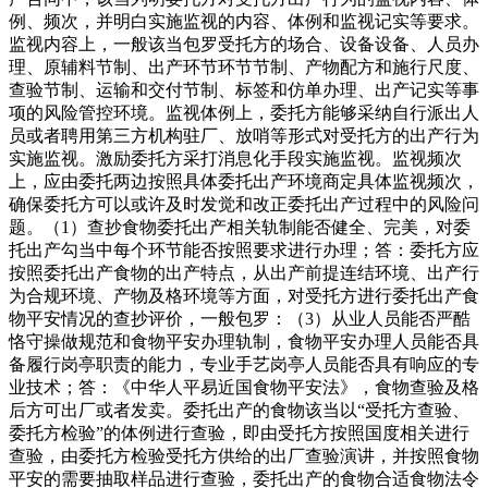
例、频次，并明白实施监视的内容、体例和监视记实等要求。
监视内容上，一般该当包罗受托方的场合、设备设备、人员办
理、原辅料节制、出产环节环节节制、产物配方和施行尺度、
查验节制、运输和交付节制、标签和仿单办理、出产记实等事
项的风险管控环境。监视体例上，委托方能够采纳自行派出人
员或者聘用第三方机构驻厂、放哨等形式对受托方的出产行为
实施监视。激励委托方采打消息化手段实施监视。监视频次
上，应由委托两边按照具体委托出产环境商定具体监视频次，
确保委托方可以或许及时发觉和改正委托出产过程中的风险问
题。（1）查抄食物委托出产相关轨制能否健全、完美，对委
托出产勾当中每个环节能否按照要求进行办理；答：委托方应
按照委托出产食物的出产特点，从出产前提连结环境、出产行
为合规环境、产物及格环境等方面，对受托方进行委托出产食
物平安情况的查抄评价，一般包罗：（3）从业人员能否严酷
恪守操做规范和食物平安办理轨制，食物平安办理人员能否具
备履行岗亭职责的能力，专业手艺岗亭人员能否具有响应的专
业技术；答：《中华人平易近国食物平安法》，食物查验及格
后方可出厂或者发卖。委托出产的食物该当以“受托方查验、
委托方检验”的体例进行查验，即由受托方按照国度相关进行
查验，由委托方检验受托方供给的出厂查验演讲，并按照食物
平安的需要抽取样品进行查验，委托出产的食物合适食物法令