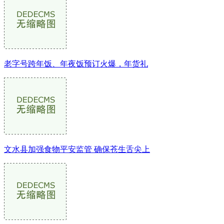
老字号跨年饭、年夜饭预订火爆，年货礼
文水县加强食物平安监管 确保苍生舌尖上