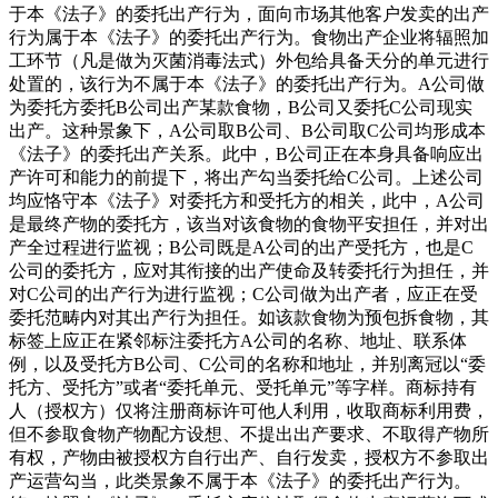
于本《法子》的委托出产行为，面向市场其他客户发卖的出产
行为属于本《法子》的委托出产行为。食物出产企业将辐照加
工环节（凡是做为灭菌消毒法式）外包给具备天分的单元进行
处置的，该行为不属于本《法子》的委托出产行为。A公司做
为委托方委托B公司出产某款食物，B公司又委托C公司现实
出产。这种景象下，A公司取B公司、B公司取C公司均形成本
《法子》的委托出产关系。此中，B公司正在本身具备响应出
产许可和能力的前提下，将出产勾当委托给C公司。上述公司
均应恪守本《法子》对委托方和受托方的相关，此中，A公司
是最终产物的委托方，该当对该食物的食物平安担任，并对出
产全过程进行监视；B公司既是A公司的出产受托方，也是C
公司的委托方，应对其衔接的出产使命及转委托行为担任，并
对C公司的出产行为进行监视；C公司做为出产者，应正在受
委托范畴内对其出产行为担任。如该款食物为预包拆食物，其
标签上应正在紧邻标注委托方A公司的名称、地址、联系体
例，以及受托方B公司、C公司的名称和地址，并别离冠以“委
托方、受托方”或者“委托单元、受托单元”等字样。商标持有
人（授权方）仅将注册商标许可他人利用，收取商标利用费，
但不参取食物产物配方设想、不提出出产要求、不取得产物所
有权，产物由被授权方自行出产、自行发卖，授权方不参取出
产运营勾当，此类景象不属于本《法子》的委托出产行为。