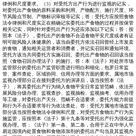
律例和尺度要求。（3）对受托方出产行为进行监视的记实，
对委托出产食物的原料采购和利用、产物配方、施行尺度、环
节风险点节制、产物标识审核等记实；答：受托方应按照食物
法令律例和尺度实正在精确记实委托出产食物的过程并按保管
相关记实，同时针对委托出产行为还应添加以下记实：答：按
照本《法子》，委托出产的食物不合适食物平安尺度或者有证
明可能风险人体健康的，该当由委托方依法召回曾经上市发卖
的食物，通知相关运营者和消费者，并记实召回和通知环境。
受托方该当共同委托方实施召回。委托出产食物的召回该当按
照《食物召回办理法子》的施行。答：本《法子》对处所市场
监管部分的委托出产监管职责进行明白和细化，包罗日常监
管、案件查处、区域协同、信用办理等方面的要求。属地市场
监视办理部分正在接到委托方的演讲后，该当按照本《法
子》，将其委托出产行为纳入食物平安日常监管范畴，依法开
展风险分级办理、监视查抄、监视抽检、监视抽考、信用办理
等工做，对委托出产天分、范畴不合适要求，委托方能力前提
和行为不合适要求等行为依法查处。答：受托方属地市场监管
部分该当按照食物法令律例和尺度，对受托方食物出产行为实
施监管，应按照本《法子》第十九条等对受托出产行为强化监
视办理。答：《法子》第一条、第二条，合用于正在中华人平
易近国境内处置食物和食物添加剂的委托出产勾当及其监视办