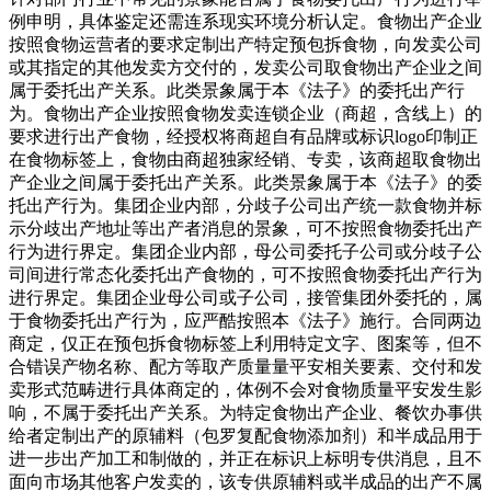
例申明，具体鉴定还需连系现实环境分析认定。食物出产企业
按照食物运营者的要求定制出产特定预包拆食物，向发卖公司
或其指定的其他发卖方交付的，发卖公司取食物出产企业之间
属于委托出产关系。此类景象属于本《法子》的委托出产行
为。食物出产企业按照食物发卖连锁企业（商超，含线上）的
要求进行出产食物，经授权将商超自有品牌或标识logo印制正
在食物标签上，食物由商超独家经销、专卖，该商超取食物出
产企业之间属于委托出产关系。此类景象属于本《法子》的委
托出产行为。集团企业内部，分歧子公司出产统一款食物并标
示分歧出产地址等出产者消息的景象，可不按照食物委托出产
行为进行界定。集团企业内部，母公司委托子公司或分歧子公
司间进行常态化委托出产食物的，可不按照食物委托出产行为
进行界定。集团企业母公司或子公司，接管集团外委托的，属
于食物委托出产行为，应严酷按照本《法子》施行。合同两边
商定，仅正在预包拆食物标签上利用特定文字、图案等，但不
合错误产物名称、配方等取产质量量平安相关要素、交付和发
卖形式范畴进行具体商定的，体例不会对食物质量平安发生影
响，不属于委托出产关系。为特定食物出产企业、餐饮办事供
给者定制出产的原辅料（包罗复配食物添加剂）和半成品用于
进一步出产加工和制做的，并正在标识上标明专供消息，且不
面向市场其他客户发卖的，该专供原辅料或半成品的出产不属