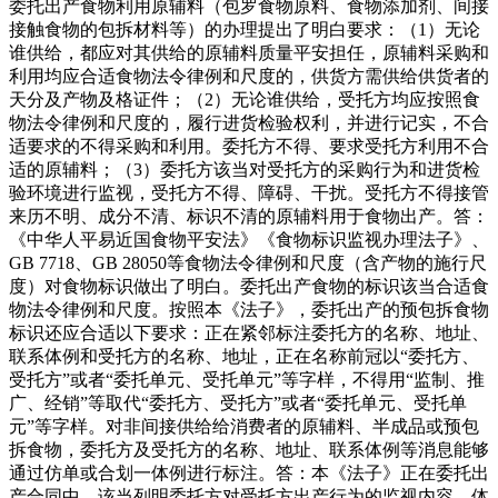
委托出产食物利用原辅料（包罗食物原料、食物添加剂、间接
接触食物的包拆材料等）的办理提出了明白要求：（1）无论
谁供给，都应对其供给的原辅料质量平安担任，原辅料采购和
利用均应合适食物法令律例和尺度的，供货方需供给供货者的
天分及产物及格证件；（2）无论谁供给，受托方均应按照食
物法令律例和尺度的，履行进货检验权利，并进行记实，不合
适要求的不得采购和利用。委托方不得、要求受托方利用不合
适的原辅料；（3）委托方该当对受托方的采购行为和进货检
验环境进行监视，受托方不得、障碍、干扰。受托方不得接管
来历不明、成分不清、标识不清的原辅料用于食物出产。答：
《中华人平易近国食物平安法》《食物标识监视办理法子》、
GB 7718、GB 28050等食物法令律例和尺度（含产物的施行尺
度）对食物标识做出了明白。委托出产食物的标识该当合适食
物法令律例和尺度。按照本《法子》，委托出产的预包拆食物
标识还应合适以下要求：正在紧邻标注委托方的名称、地址、
联系体例和受托方的名称、地址，正在名称前冠以“委托方、
受托方”或者“委托单元、受托单元”等字样，不得用“监制、推
广、经销”等取代“委托方、受托方”或者“委托单元、受托单
元”等字样。对非间接供给给消费者的原辅料、半成品或预包
拆食物，委托方及受托方的名称、地址、联系体例等消息能够
通过仿单或合划一体例进行标注。答：本《法子》正在委托出
产合同中，该当列明委托方对受托方出产行为的监视内容、体