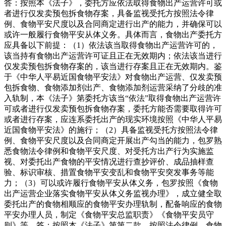
答：按照本《法子》，委托方应依法取得食物出产运营许可或
者进行仅发卖预包拆食物存案，具备监视受托方按照法令律
例、食物平安尺度以及合同商定进行出产的能力，并确保可以
或许一般履行食物平安从体义务。具体而言，食物出产委托方
应具备以下前提：（1）依法该当取得食物出产运营许可的，
该当持有食物出产运营许可证且正在无效期内；依法该当进行
仅发卖预包拆食物存案的，该当进行存案且正在无效期内。鉴
于《中华人平易近国食物平安法》对食物出产运营、仅发卖预
包拆食物、食物添加剂出产、食物添加剂运营采纳了分歧的准
入轨制，本《法子》第委托方该当“依法”取得食物出产运营许
可或者进行仅发卖预包拆食物存案，委托方能否需要取得许可
或者进行存案，应连系委托出产的现实环境按照《中华人平易
近国食物平安法》的施行；（2）具备监视受托方按照法令律
例、食物平安尺度以及合同商定开展出产勾当的能力，包罗熟
悉食物法令律例和食物平安尺度、对受托方出产行为实施监
视、对委托出产食物的平安情况进行查抄评价、成品抽样查
验、标识审核、措置食物平安变乱和食物平安突发事务等能
力；（3）可以或许履行食物平安从体义务，包罗按照《食物
出产运营企业落实食物平安从体义务监视办理》，成立健全取
委托出产的食物相顺应的食物平安办理轨制，配备响应的食物
平安办理人员，制定《食物平安总监职责》《食物平安员守
则》等。答：按照本《法子》第第二款，按照法令律例、食物