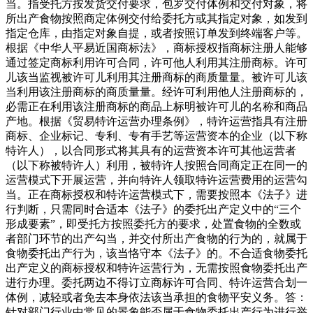
当。指受托方按发货交付要求，包罗交付体例和交付对象，将
所出产食物按照商定体例交付给委托方或其指定对象，如发到
指定仓库，由指定对象自提，或者按照订单发到终端客户等。
根据《中华人平易近国商标法》，商标授权指商标注册人能够
通过签定商标利用许可合同，许可他人利用其注册商标。许可
儿该当监视被许可儿利用其注册商标的商质量量。被许可儿该
当利用该注册商标的商质量量。经许可利用他人注册商标的，
必需正在利用该注册商标的商品上标明被许可儿的名称和商品
产地。根据《贸易特许运营办理条例》，特许运营指具有注册
商标、企业标记、专利、专有手艺等运营资本的企业（以下称
特许人），以合同形式将其具有的运营资本许可其他运营者
（以下称被特许人）利用，被特许人按照合同商定正在同一的
运营模式下开展运营，并向特许人领取特许运营费用的运营勾
当。正在商标授权和特许运营模式下，需要按照本《法子》进
行判断，只需同时合适本《法子》的委托出产定义中的“三个
形成要素”，即受托方按照委托方的要求，处置食物的全数或
者部门环节的出产勾当，并交付所出产食物的行为的，就属于
食物委托出产行为，该当恪守本《法子》的。不合适食物委托
出产定义的商标授权和特许运营行为，无需按照食物委托出产
进行办理。委托两边不得订立商标许可合同、特许运营合划一
体例，减轻或者免去本身依法该当承担的食物平安义务。答：
针对部门行业中常见的景象能否属于食物委托出产行为进行举