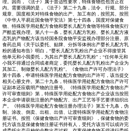
理。因而，《法子》属于普适性要求，特殊食物也包含正在
内。需要强调的是，《法子》第二十九条，法令、行规、部分
规章、国度相关对特殊食物的出产、加工有的，按照其。按照
《中华人平易近国食物平安法》第七十四条，国度对保健食
物、特殊医学用处配方食物和婴长儿配方食物等特殊食物实行
严酷监视办理。第八十一条，婴长儿配方乳粉、婴长儿配方液
态乳的产物配方该当经国务院食物平安监视办理部分注册。原
食药总局《关于以委托、贴牌、分拆等体例出产婴长儿配方乳
粉的通知布告》明白，“婴长儿配方乳粉出产企业不得接管其
他单元和小我委托，为其出产婴长儿配方乳粉”；“任何单元和
小我不得通过合同或者商定，委托婴长儿配方乳粉出产企业为
其加工、制做婴长儿配方乳粉”。《食物出产许可办理法子》
第十四条，申请特殊医学用处配方食物的出产许可，该当提交
相关心册文件。第二十九条，特殊医学用处配方食物出产许可
证副本还应载明产物的注册号。《特殊医学用处配方食物出产
许可审查细则》第，特殊医学用处配方食物出产企业该当按照
本企业申请获批注册的产物配方、出产工艺等手艺要求组织出
产。《特殊医学用处配方食物注册办理法子》第五十九条，伪
制、涂改、倒卖、出租、出借、让渡特殊医学用处配方食物注
册证书。按照《保健食物出产许可审查细则》，保健食物的委
托方该当是保健食物注册证书持有人，受托方该当可以或许完
成委托出产品种的全数出产过程。存案保健食物不得进行委托