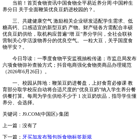
当前！首页食物资讯中国食物全平易近养分周·中国粹生
养分日 关于全面鞭策优良豆奶进校园的？。
三、共建健康空气 激励相关企业研发适配学生需求、低
糖高钙、口感适宜的新型豆奶 产物。财产链各方需配合丰硕
优良豆奶供给，取机构应普遍“增 豆”养分学问，全社会联袂
营制关心学活泼物养分的优良空气。 一粒大豆，关乎国度食
物平安？。
今日导读：一季度食物平安监视抽检传递；市监总局发布
六项食物弥补查验方式；抖音电商强化食物类商品办理规范
（2026年6月26日）。
一、校园从阵地：鞭策豆奶进餐盘，上好食育必修课 教
育部分取学校应自动将合适尺度的“优良豆奶”纳入学生养分餐
供餐打算。每周为学生供给不少于 1 次豆奶饮品，指导学生懂
养分、会选择。
关键词：J9.COM(中国区)·集团
上一篇：没有了
下一篇：
牙买加发布预包拆食物标签新规