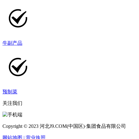
牛副产品
预制菜
关注我们
Copyright © 2023 河北J9.COM(中国区)·集团食品有限公司
网站地图
| 营业执照