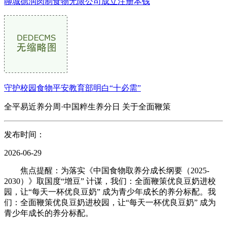
聊城德润肉制食物无限公司成立注册本钱
守护校园食物平安教育部明白“十必需”
全平易近养分周·中国粹生养分日 关于全面鞭策
发布时间：
2026-06-29
焦点提醒：为落实《中国食物取养分成长纲要（2025-
2030）》取国度“增豆” 计谋，我们：全面鞭策优良豆奶进校
园，让“每天一杯优良豆奶” 成为青少年成长的养分标配。我
们：全面鞭策优良豆奶进校园，让“每天一杯优良豆奶” 成为
青少年成长的养分标配。