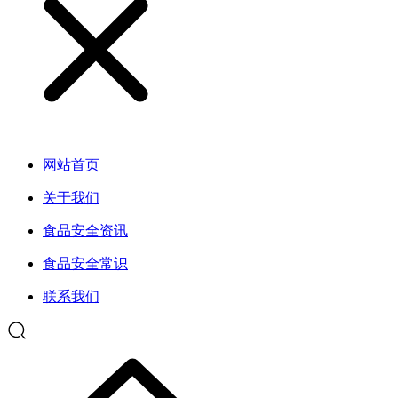
网站首页
关于我们
食品安全资讯
食品安全常识
联系我们