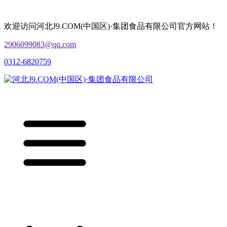
欢迎访问河北J9.COM(中国区)·集团食品有限公司官方网站！
2906099083@qq.com
0312-6820759