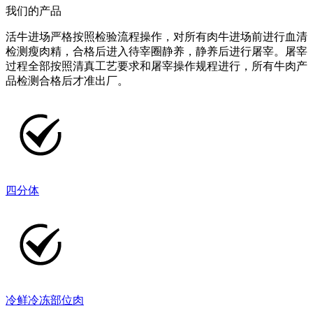
我们的产品
活牛进场严格按照检验流程操作，对所有肉牛进场前进行血清
检测瘦肉精，合格后进入待宰圈静养，静养后进行屠宰。屠宰
过程全部按照清真工艺要求和屠宰操作规程进行，所有牛肉产
品检测合格后才准出厂。
四分体
冷鲜冷冻部位肉