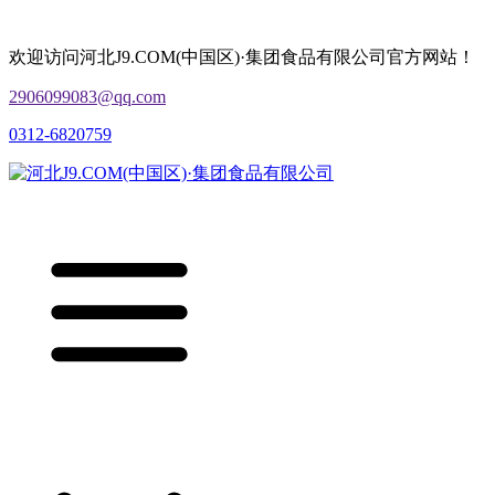
欢迎访问河北J9.COM(中国区)·集团食品有限公司官方网站！
2906099083@qq.com
0312-6820759