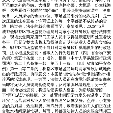
可范畴之外的范畴。大概是一盘凉拌小菜，大概是一份生腌海
鲜，这些看似不起眼的“超范畴”，背后倒是操做间温控、消毒
设备、人员操做的全面缺位。市场监管部分的此次亮剑，是一
次庄重的法令宣布：许可证上的每一个字都是不成跨越的雷
池，跨过去，法令的就会接踵而至。案情引见：2026年5月，
成都会郫都区市场监视办理局对两家小龙虾餐饮店进行法律查
抄，现场发觉两家店部门工做人员未取得健康证明即处置餐饮
办事，已督促餐饮店将未取得健康证明的从业人员调离食物岗
亭。郫都区市场监管局于当月对两家餐饮店就地做出的行政惩
罚。法令根据及惩罚：当事人的行为违反了《四川省食物平安
条例》第五十条第（九）项的。根据《中华人平易近国行政惩
罚法》第二十八条第一款、第五十一条、《四川省食物平安条
例》第一百零二条的，郫都区市场监管局对两家餐饮店就地做
出的行政惩罚。典型意义：本案是“柔性法律”取“刚性要求”相
连系的活泼表现。一方面，法律人员正在发觉问题后督促商家
当即将无证人员调离食物岗亭，及时消弭风险现患；另一方
面，就地做出惩罚，将违法记实载入档案，为后续监管留
下“再犯从沉”的根据。这一处置体例既无力度又有温度，无效
压实了运营者对从业人员健康办理的从体义务。点评：小龙虾
店的后厨里，热油翻腾、蒸汽升腾，戴着围裙的工人们正在灶
台取水槽间穿越忙碌。然而，郫都区法律人员的火眼金睛却正