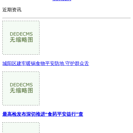
近期资讯
城阳区建牢暖锅食物平安防地 守护群众舌
最高检发布深切推进“食药平安益行”查