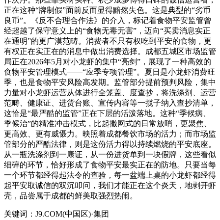
正在这种“牌制假”面前反而显得黯然失色。这是典型的“劣币
良币”。《反不合理合作法》的介入，标记着食物平安监管曾
经超越了保守意义上的“食物无毒无害”，迈向“买卖消息实正
在通明”的更广漠范畴。消费者不只有权吃到平安的食物，更
有权正在实正在的消息中做出消费选择。成都五城区市场监管
局正在2026年5月对小龙虾的集中“亮剑”，展现了一种高效的
食物平安管理模式——“应季专项管理”。夏日是小龙虾消费旺
季，也是食物平安风险高发期。监管部分提前预判风险，集中
力量对小龙虾运营从体进行全笼盖、度查抄，将洗涤剂、运营
范畴、健康证、进货台账、宣传内容等一揽子纳入查抄清单，
这恰是“最严酷的监管”正在下层的活泼落地。这种“季候病、
季候治”的精准冲击模式，比起撒网式的日常放哨，更聚焦、
更高效、更有威慑力。映照着成都餐饮市场的活力；而市场监
管部分的严酷法律，则是这份活力得以持续燃烧的平安底座。
从一瓶洗涤剂到一康证，从一份进货单到一块假牌，这些看似
细碎的环节，恰好形成了食物平安最实正在的防地。只要当每
一个环节都经得起法令的查验，每一盆端上桌的小龙虾都经得
起平安取诚信的双沉叩问，我们才能正在这个炎天，地剥开虾
壳，品尝属于成都的鲜美取强烈热闹。
关键词：J9.COM(中国区)·集团