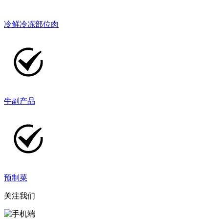
冷鲜冷冻部位肉
牛副产品
预制菜
关注我们