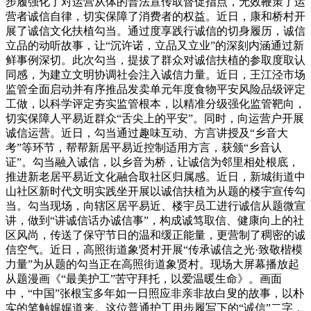
步履强化了对运营从体的普法宣传取督促指点，无效鞭策了运
营者诚信自律，切实保障了消费者的权益。近日，康和桥村开
展了诚信文化扶植勾当。通过度享践行诚信的切身履历，诚信
立品的动听故事，让“沉许诺，立品又立业”的深刻内涵通过新
鲜事例深切。此次勾当，提拔了群众对诚信扶植的参取度取认
同感，为建立文明协调社会注入诚信力量。近日，王江泾市场
监管全面启动并有序推品发卖单元年度食物平安风险品级评定
工做，以科学评定夯实监管根本，以精准分级强化监管靶向，
切实保障人平易近群众“舌尖上的平安”。同时，向运营户开展
诚信运营。近日，勾当通过趣味互动、方言讲授及“乡音大
考”等环节，帮帮新居平易近控制适用方言，获颁“乡音认
证”。勾当融入诚信，以乡音为桥，让诚信为邻里相处根底，
推进新老居平易近文化融合取社区归属感。近日，新城街道中
山社区新时代文明实践坐开展以诚信扶植为从题的楼宇宣传勾
当。勾当现场，向辖区居平易近、楼宇员工进行诚信从题微宣
讲，做到“讲诚信话办诚信事”，构成诚笃取信、健康向上的社
区风尚，传送了保守节日的温和缓正能量，更营制了稠密的诚
信空气。近日，高照街道象贤村开展“传承诚信之光·致敬楷模
力量”为从题的勾当正在高照街道象贤村。现场大屏幕播放起
从题漫画《“最美护工”苦守拜托，以爱温暖生命》。画面
中，“中国”张根宝多年如一日照应非亲非故白叟的故事，以朴
实的笔触娓娓道来。这位普通护工用步履写下的“诚信”二字，