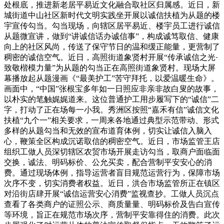
处根底，推进新老居平易近文化融合取社区归属感。近日，新
城街道中山社区新时代文明实践坐开展以诚信扶植为从题的楼
宇宣传勾当。勾当现场，向辖区居平易近、楼宇员工进行诚信
从题微宣讲，做到“讲诚信话办诚信事”，构成诚笃取信、健康
向上的社区风尚，传送了保守节日的温和缓正能量，更营制了
稠密的诚信空气。近日，高照街道象贤村开展“传承诚信之光·
致敬楷模力量”为从题的勾当正在高照街道象贤村。现场大屏
幕播放起从题漫画《“最美护工”苦守拜托，以爱温暖生命》。
画面中，“中国”张根宝多年如一日照应非亲非故白叟的故事，
以朴实的笔触娓娓道来。这位普通护工用步履写下的“诚信”二
字，打动了正在场每一小我。秀洲区按照“嘉禾有信”诚信文化
扶植“九个一”相关要求，一周来各地通过典型示范带动、形式
多样的从题勾当和无效的宣布道育体例，切实让诚信入脑入
心，鞭策全区构成沉诺取信的稠密空气。近日，市场监管王店
组织工做人员深切辖区农贸市场开展走访勾当，取商户面临面
交换，诚法、明码标价、公允买卖，配合营制平安安心的消
费。通过现场体例，指导运营者盲目规范运营行为，保障市场
次序不变，切实消费者权益。近日，洪合市场监管所正在镇区
对沿街店肆开展“诚信运营安心消费”监视查抄。工做人员沉点
查看了各类商户的证照公示、商质量量、明码标价及告白宣传
等环境，旨正在规范市场次序，营制平安靠得住的消费。此次