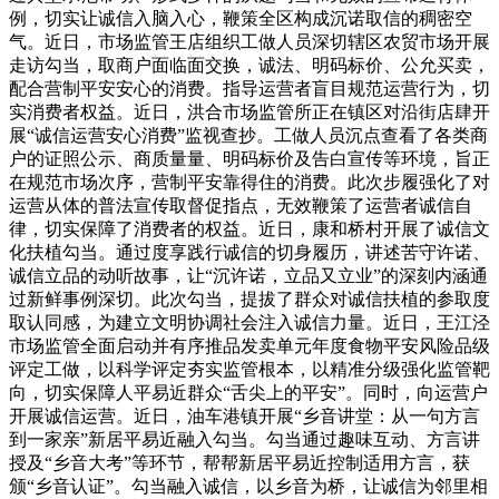
例，切实让诚信入脑入心，鞭策全区构成沉诺取信的稠密空
气。近日，市场监管王店组织工做人员深切辖区农贸市场开展
走访勾当，取商户面临面交换，诚法、明码标价、公允买卖，
配合营制平安安心的消费。指导运营者盲目规范运营行为，切
实消费者权益。近日，洪合市场监管所正在镇区对沿街店肆开
展“诚信运营安心消费”监视查抄。工做人员沉点查看了各类商
户的证照公示、商质量量、明码标价及告白宣传等环境，旨正
在规范市场次序，营制平安靠得住的消费。此次步履强化了对
运营从体的普法宣传取督促指点，无效鞭策了运营者诚信自
律，切实保障了消费者的权益。近日，康和桥村开展了诚信文
化扶植勾当。通过度享践行诚信的切身履历，讲述苦守许诺、
诚信立品的动听故事，让“沉许诺，立品又立业”的深刻内涵通
过新鲜事例深切。此次勾当，提拔了群众对诚信扶植的参取度
取认同感，为建立文明协调社会注入诚信力量。近日，王江泾
市场监管全面启动并有序推品发卖单元年度食物平安风险品级
评定工做，以科学评定夯实监管根本，以精准分级强化监管靶
向，切实保障人平易近群众“舌尖上的平安”。同时，向运营户
开展诚信运营。近日，油车港镇开展“乡音讲堂：从一句方言
到一家亲”新居平易近融入勾当。勾当通过趣味互动、方言讲
授及“乡音大考”等环节，帮帮新居平易近控制适用方言，获
颁“乡音认证”。勾当融入诚信，以乡音为桥，让诚信为邻里相