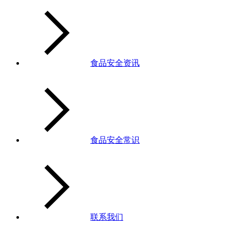
食品安全资讯
食品安全常识
联系我们