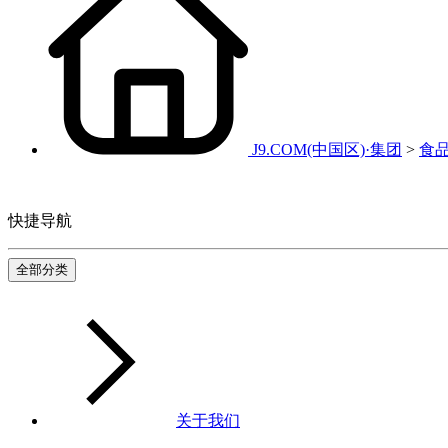
J9.COM(中国区)·集团
>
食
快捷导航
全部分类
关于我们