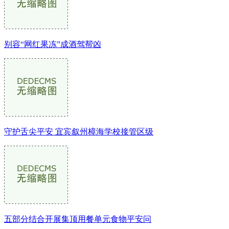
别容“网红果冻”成酒驾帮凶
守护舌尖平安 宜宾叙州樟海学校接管区级
五部分结合开展集顶用餐单元食物平安问