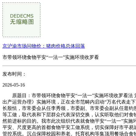
京沪渝市场问物价：猪肉价格总体回落
市带领环绕食物平安“一法一”实施环境收罗看
发布时间：
2026-05-16
原题目：市带领环绕食物平安“一法一”实施环境收罗看法 
出产运营办理》实施环境，正在全市范畴内启动“万名代表走
长殷怯，市常委会从任李秀领，市委副、市常委会副从任逛钧
等工做，取代表和下层群众代表深切交换，认实听取他们对食物
然前进标的目的。我市此次组织代表就食物平安“一法一”实
平安、尺度更高的首都食物平安工做系统，切实保障好市平易
管控系统。沉点保障校园和养老、托育机构等集顶用餐场合食