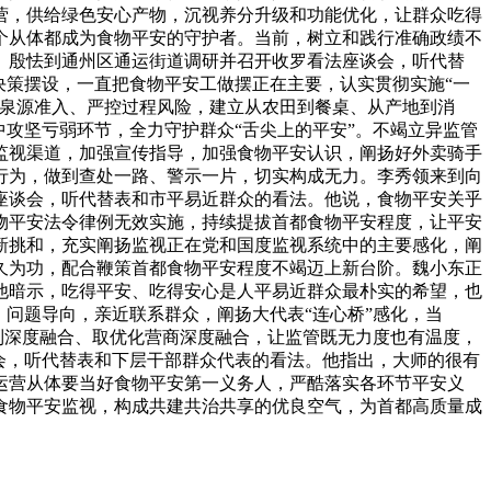
营，供给绿色安心产物，沉视养分升级和功能优化，让群众吃得
个从体都成为食物平安的守护者。当前，树立和践行准确政绩不
。殷怯到通州区通运街道调研并召开收罗看法座谈会，听代替
决策摆设，一直把食物平安工做摆正在主要，认实贯彻实施“一
把泉源准入、严控过程风险，建立从农田到餐桌、从产地到消
攻坚亏弱环节，全力守护群众“舌尖上的平安”。不竭立异监管
监视渠道，加强宣传指导，加强食物平安认识，阐扬好外卖骑手
行为，做到查处一路、警示一片，切实构成无力。李秀领来到向
座谈会，听代替表和市平易近群众的看法。他说，食物平安关乎
物平安法令律例无效实施，持续提拔首都食物平安程度，让平安
新挑和，充实阐扬监视正在党和国度监视系统中的主要感化，阐
久为功，配合鞭策首都食物平安程度不竭迈上新台阶。魏小东正
他暗示，吃得平安、吃得安心是人平易近群众最朴实的希望，也
问题导向，亲近联系群众，阐扬大代表“连心桥”感化，当
制深度融合、取优化营商深度融合，让监管既无力度也有温度，
会，听代替表和下层干部群众代表的看法。他指出，大师的很有
运营从体要当好食物平安第一义务人，严酷落实各环节平安义
食物平安监视，构成共建共治共享的优良空气，为首都高质量成