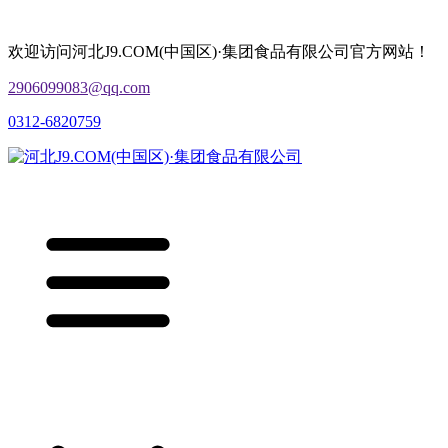
欢迎访问河北J9.COM(中国区)·集团食品有限公司官方网站！
2906099083@qq.com
0312-6820759