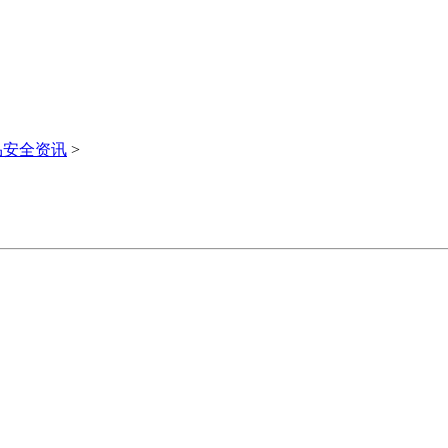
品安全资讯
>