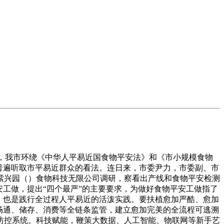
，我市环绕《中华人平易近国食物平安法》和《市小规模食物
普遍听取市平易近群众的看法。连日来，市委尹力，市委副、市
紫兴园（）食物科技无限公司调研，察看出产线和食物平安检测
工做，提出“四个最严”的主要要求，为做好食物平安工做指了
，也是践行全过程人平易近的活泼实践。要扶植愈加严酷、愈加
畅通、储存、消费等全链条监管，建立愈加完美的全流程可逃溯
防控系统。科技赋能，鞭策大数据、人工智能、物联网等新手艺