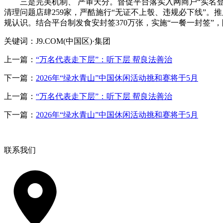
三是完美机制、 严审天分。督促平台落实入网商户“实名登记
清理问题店肆259家，严酷施行“无证不上彀、违规必下线”
规认识。结合平台制发食安封签370万张，实施“一餐一封签”
关键词：J9.COM(中国区)·集团
上一篇：
“万名代表走下层”：听下层 帮良法善治
下一篇：
2026年“绿水青山”中国休闲活动挑和赛将于5月
上一篇：
“万名代表走下层”：听下层 帮良法善治
下一篇：
2026年“绿水青山”中国休闲活动挑和赛将于5月
联系我们