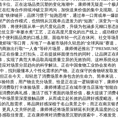
值卡位。正在这场品类沉塑的变化海潮中，康师傅无疑是一个极
正在红海合作持续冲破立异鸿沟，加快送来价值的集中兑现期。
道”铁律铺开，品牌习惯于“短跑思维”，通过单一口胃或单一爆
产的合作模式，也悄悄从沉视单点迸发力的“短跑”，演变为一场
矩阵，将便利面从单一的尺度化品类，升级为包涵多元糊口形态
凭仗立异“单篓水煮”工艺，正在高度尺度化的出产线上，成功模
整个便利面品类的口感上限。面临年轻一代正在休闲、社交等场景
小龙虾味”等口胃，斥地了一条被市场持久轻忽的“全球风味”赛
旅出行取“一人食”等碎片场景，康师傅还推出了“PREMIUM
有正在份量上打扣头，正在提拔杯面便当性的同时，让品牌正在
阵，实现了典范大单品取高端质量立异的无效协同。这种系统化
应对场景分层趋向的科学解法。正在中国食物工业协会发布的《2
景中，找到最懂本人个性化需求的产物。正在保守的食物研发取发
，但正在今天，却轻忽了消费场景本身包含的生命力。简单来说
取体验特质，用产物去充分场景。恰是正在这一逻辑驱动下，康师
消费取打卡体验场景，康师傅通过正在城市便当店落地“智能自
面消费的典礼感，激活了线下煮面的场景价值，极大提拔了消费
户外场景里深度接触品牌，从而成立起长效的品牌好感度毗连。例
步后的孔殷需求，将品牌好感深植于名山美景之中；而正在南京银
。更具人文关怀的是，康师傅还将场景深耕延长到更具温度的公
务感取佳誉度。正在康师傅对消费场景沉塑的摸索中，不难发觉