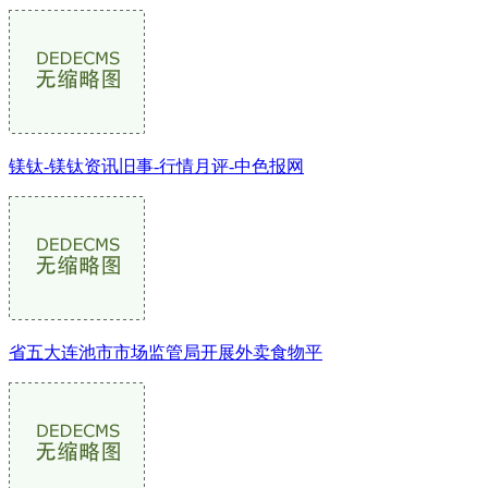
镁钛-镁钛资讯旧事-行情月评-中色报网
省五大连池市市场监管局开展外卖食物平