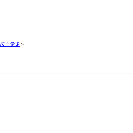
品安全常识
>