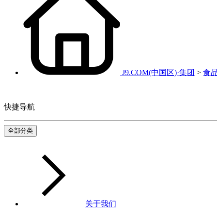
J9.COM(中国区)·集团
>
食
快捷导航
全部分类
关于我们