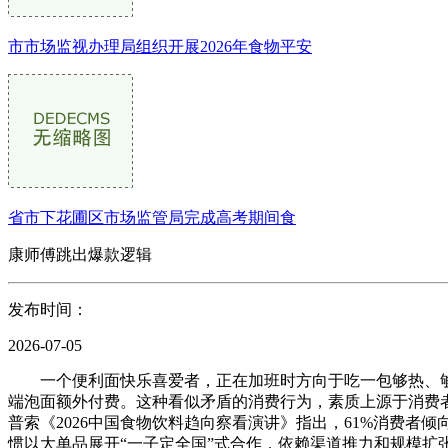
市市场监视办理局组织开展2026年食物平安
省市下花圃区市场监管局完成高考期间食
康师傅跳出爆款逻辑
发布时间：
2026-07-05
一个便利面快乐喜爱者，正在加班时方向于吃一包够热、够
端泡面额外付费。这种看似矛盾的消费行为，素质上源于消费
普索《2026中国食物饮料趋向察看演讲》指出，61%消费
惯以大单品展开“一子定全国”式合作，依赖渠道推力和规模