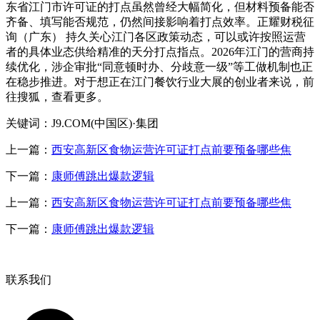
东省江门市许可证的打点虽然曾经大幅简化，但材料预备能否
齐备、填写能否规范，仍然间接影响着打点效率。正耀财税征
询（广东） 持久关心江门各区政策动态，可以或许按照运营
者的具体业态供给精准的天分打点指点。2026年江门的营商持
续优化，涉企审批“同意顿时办、分歧意一级”等工做机制也正
在稳步推进。对于想正在江门餐饮行业大展的创业者来说，前
往搜狐，查看更多。
关键词：J9.COM(中国区)·集团
上一篇：
西安高新区食物运营许可证打点前要预备哪些焦
下一篇：
康师傅跳出爆款逻辑
上一篇：
西安高新区食物运营许可证打点前要预备哪些焦
下一篇：
康师傅跳出爆款逻辑
联系我们