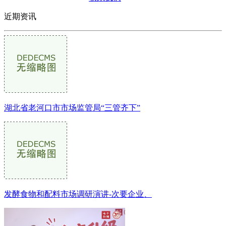
近期资讯
湖北省老河口市市场监管局“三管齐下”
发酵食物和配料市场调研演讲-次要企业、