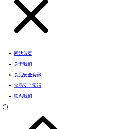
网站首页
关于我们
食品安全资讯
食品安全常识
联系我们