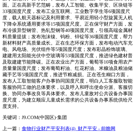
面。正在高新手艺范畴，发布人工智能、收集平安、区块链等
33项国度尺度，发布工业互联网、工业数字孪生等6项国度尺
度，载人航天器标记及利用要求、平易近用轻小型旋翼无人机
下降伞系统通用要求等15项国度尺度。正在保守财产方面，发
布冷拔异型钢管、热轧型钢等40项国度尺度，引领高端金属材
料质量提拔；发布泡沫镍、钨粉、锌锭等36项国度尺度，帮力
新材料财产高质量成长。正在生态环保方面，发布电动汽车充
电、风电场、光伏组件等5项国度尺度；发布彩晶粉饰玻璃、
建建用太阳能光伏中空玻璃等53项国度尺度，推进绿色建材普
及取建建节能降碳。正在农业出产方面，葡萄等10项食用农产
质量量国度尺度；发布葡萄籽油、红花籽油、米糠油及粮油储
藏手艺等5项国度尺度，推进节粮减损。正在苍生糊口方面，
发布人工取智能客户办事协同国度尺度，明白人工客服取智能
客服协同工做的总体要求，以及呼入和呼出使命分派、客服切
换、协同办事改良等具体要求。发布儿童敌对公共设备办事国
度尺度，为建立顺应儿童成长需求的公共设备办事系统供给尺
度支持。
关键词：J9.COM(中国区)·集团
上一篇：
食物行业财产平安列表(4)_财产平安 - 前瞻网