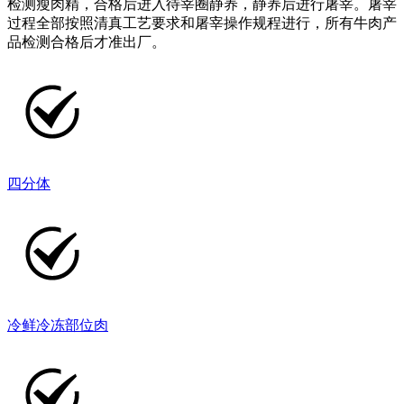
检测瘦肉精，合格后进入待宰圈静养，静养后进行屠宰。屠宰
过程全部按照清真工艺要求和屠宰操作规程进行，所有牛肉产
品检测合格后才准出厂。
四分体
冷鲜冷冻部位肉