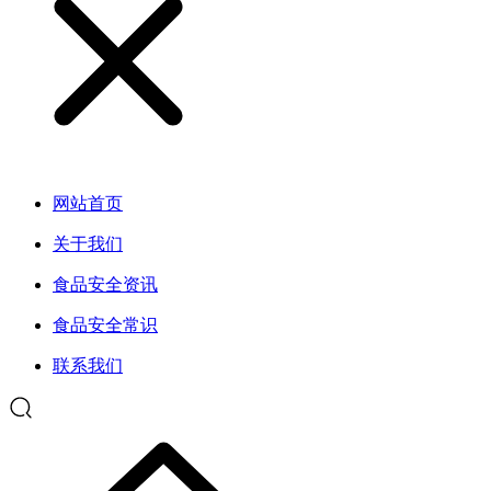
网站首页
关于我们
食品安全资讯
食品安全常识
联系我们