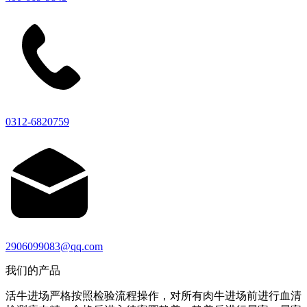
0312-6820759
2906099083@qq.com
我们的产品
活牛进场严格按照检验流程操作，对所有肉牛进场前进行血清