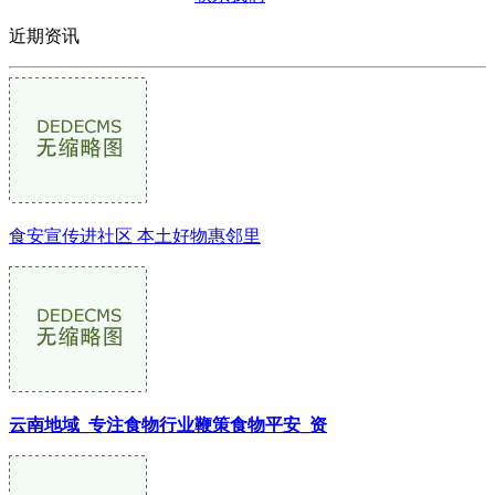
近期资讯
食安宣传进社区 本土好物惠邻里
云南地域_专注食物行业鞭策食物平安_资