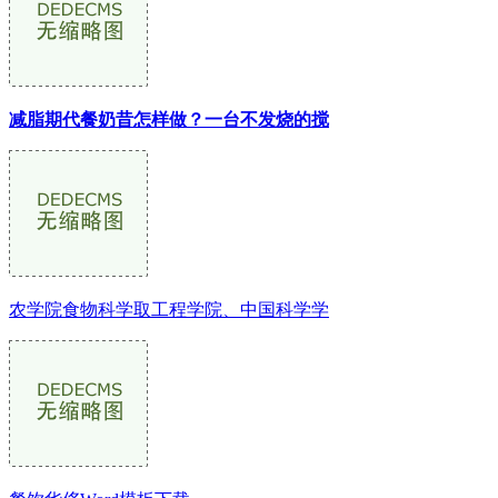
减脂期代餐奶昔怎样做？一台不发烧的搅
农学院食物科学取工程学院、中国科学学