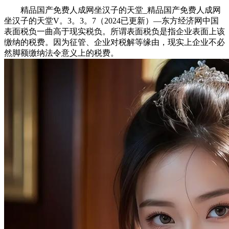
精品国产免费人成网坐汉子的天堂_精品国产免费人成网
坐汉子的天堂V。3。3。7（2024已更新）—东方经济网中国
表面税负一曲高于现实税负。所谓表面税负是指企业表面上该
缴纳的税费。因为征管、企业对税解等缘由，现实上企业不必
然脚额缴纳法令意义上的税费。