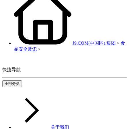
J9.COM(中国区)·集团
>
食
品安全常识
>
快捷导航
全部分类
关于我们