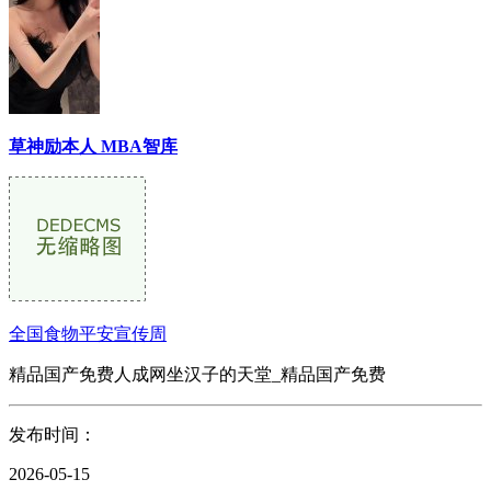
草神励本人 MBA智库
全国食物平安宣传周
精品国产免费人成网坐汉子的天堂_精品国产免费
发布时间：
2026-05-15