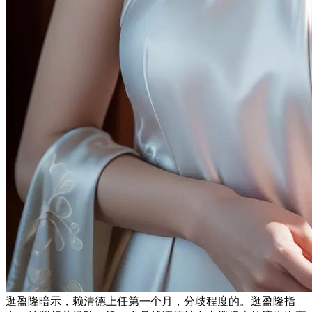
逛盈隆暗示，赖清德上任第一个月，分歧程度的。逛盈隆指