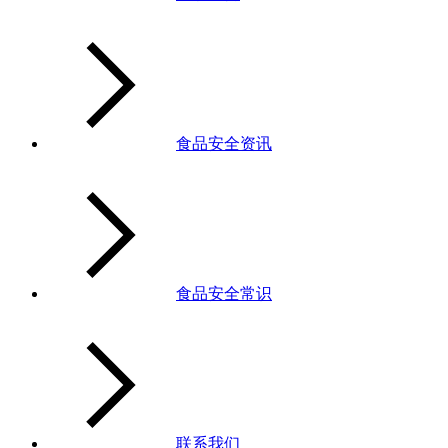
食品安全资讯
食品安全常识
联系我们