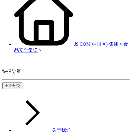
J9.COM(中国区)·集团
>
食
品安全常识
>
快捷导航
全部分类
关于我们