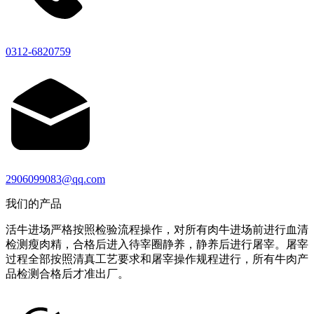
0312-6820759
2906099083@qq.com
我们的产品
活牛进场严格按照检验流程操作，对所有肉牛进场前进行血清
检测瘦肉精，合格后进入待宰圈静养，静养后进行屠宰。屠宰
过程全部按照清真工艺要求和屠宰操作规程进行，所有牛肉产
品检测合格后才准出厂。