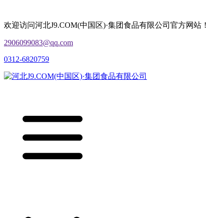
欢迎访问河北J9.COM(中国区)·集团食品有限公司官方网站！
2906099083@qq.com
0312-6820759