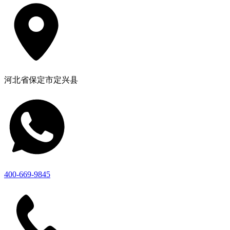
河北省保定市定兴县
400-669-9845