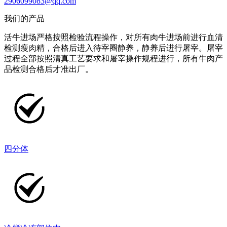
2906099083@qq.com
我们的产品
活牛进场严格按照检验流程操作，对所有肉牛进场前进行血清
检测瘦肉精，合格后进入待宰圈静养，静养后进行屠宰。屠宰
过程全部按照清真工艺要求和屠宰操作规程进行，所有牛肉产
品检测合格后才准出厂。
四分体