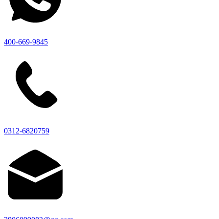
400-669-9845
0312-6820759