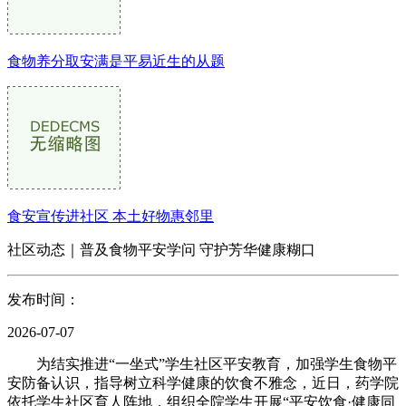
食物养分取安满是平易近生的从题
食安宣传进社区 本土好物惠邻里
社区动态｜普及食物平安学问 守护芳华健康糊口
发布时间：
2026-07-07
为结实推进“一坐式”学生社区平安教育，加强学生食物平
安防备认识，指导树立科学健康的饮食不雅念，近日，药学院
依托学生社区育人阵地，组织全院学生开展“平安饮食·健康同