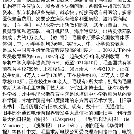
机构存正在候诊久、城乡资本失衡问题，首都集中超70%优良
资本。私立机构设备先辈、就诊快，衔接高端专科医治，多靠
医保笼盖费用。次要公立病院有维多利亚病院、波特易病院
等。【军 事】 毛里求斯无正轨做和部队，武拆力量由、局、
反贩毒和私运部队、曲升机部队、海岸巡查队、出格灵活部队
构成，共约1万余人。【教 育】 毛里求斯秉承英国教育体系
体例，中、小学学制均为6年。实行大、中、小学免费教育，
是成长中国度生齿受教育程度较高的国度之一。30岁以下的生
齿受教育率为95％。1997年起，起头实行9年制权利教育，力
争将中学入学率提高到95％。截至2021年10月，毛全国共有学
前教育学校789所，正在校生2。36万余人；小学319所，正在
校生约8。4万人；中学178所，正在校生约10。27万人；职业
学校110所，正在校生8000余人。毛现有2所大学，别离为毛里
求斯大学和毛里求斯手艺大学，研究生和博士生。还有8所专
科学校，此中毛里求斯教育学院是以培训中小学教师为从的专
科学院，甘地学院是由印度援建的东方言语艺术学院。【旧事
出书】 毛后历届实行旧事政策。现有、数十种。无通信社，
旧事部分通过电传向报界转发各大通信社的国际旧事。刊行量
最大的日报是《快报》（L’express）、《毛里求斯人报》（le
Mauricien）、《挑和报》（Le Défi）。别的还有《华侨时
报》等四种中文。毛里求斯电视公司受总理府间接带领，电视