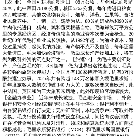
【农 业】 全国可耕地面积为11。08万公顷，占全国总面积的
46％，此中蔗田76186公顷，粮田5262公顷。每年需进口粮食
20万吨摆布。其他农做物有茶叶、烟草、洋葱、生果等。畜牧
业以豢养牛、羊、猪、鹿、鸡等为从。80％的奶成品和90％的
牛肉依托进口，猪肉、鸡和蔬菜根基自给。毛海岸线万平方公
里的专属经济区，经济价值较高的渔业资本次要为金枪鱼。20
世纪80年代毛打鱼业成长较快。从1992年起，为渔业资本，避
免过量捕捞，起头采纳办法。海产物不克不及自给，每年还需
大量进口。毛为加快经济转型，激励成长渔产物加工业，将其
列为吸引外资的沉点财产之一。【旅逛业】 为毛主要创汇财
产，产值占毛P的7。8％摆布。做为世界出名旅逛胜地，毛具
备较强的旅逛欢迎能力，全国具有108家持牌酒店，约有3万报
酬旅逛业办事。2025年共有跨越 143 万名旅客入境毛里求斯，
是年度旅客人数初次冲破 140 万大关，旅客次要来自欧洲，此
中法国、英国和为三大旅客来历地，此外印度旅客增幅较大。
【金融办事业】 近年来成长敏捷。毛金融安全市场、。外资
银行和安全公司经核准能够正在毛注册停业；银行利率铺开，
由各贸易银行自行决定；无外汇管制，本地货泉卢比可取外币
兑换。毛央行按英国央行模式设立和运做，间接向议会演讲，
正在监管金融机构以及对清理、领取和结算系统办理方面阐扬
积极感化；毛里求斯贸易银行（MCB）和毛里求斯国度银行
（SBM）系毛排名前两位的贸易银行，别离占国内市场份额