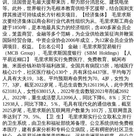
训。法国曾是毛最大援帮来历，帮力部分消息化、建筑电坐
等。此外，世界银行为毛根本教育供给手艺援帮，结合国则支
撑其推进可持续成长方针相关项目。【经济集体】 毛里求斯
次要经济集体以商会和行业代表性组织为从。毛里求斯工商会
建于1850年，是本地最具实力的经济组织，含400多家会员企
业，笼盖商贸、金融等多个范畴，为企业供给政策征询并鞭策
国际经贸合做。中资企业协会2006年成立，为12家会员企业协
调项目、权益。【出名公司】 金融：毛里求斯贸易银行
（MCB Group）、毛里求斯国度银行（SBM Holdings）【人
平易近糊口】 毛里求斯实行免费医疗、免费教育、赋闲布
施、米面价钱补助等福利政策。全国共有病院15所，地域医疗
核心21个，社区医疗核心130个，共有床位4437张。平均每万
人具有大夫19。3名。平均预期寿命男性为70。4岁，女性为
77。3岁。截至2022岁尾，毛总生齿数为1261196人，此中男性
623181人，女性638015人，2022年生齿数较2021年削减2692
人。2022年，重生成活婴儿12096人，同比下降6。8％；灭亡
12938人，同比下降2。5％。毛具有现代化的通信收集，截至
2025岁尾，毛里求斯的互联网用户数量为 101万，互联网普及
率达到了 79。5%。【卫 生】 毛里求斯实行公立取私立并行
的卫生系统，由卫生和福祉部统筹备理。公立系统供给免费根
本医疗，建有多家分析和专科公立病院，还有稠密的社区卫生
核心，全平易近健康笼盖指数66，远超非洲平均程度。但公立