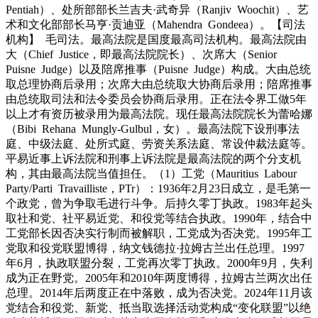
Pentiah）、处所部部长兰吉夫·武奇异（Ranjiv Woochit）、艺
术和文化部部长马亨·贡迪亚（Mahendra Gondeea）。【司法
机构】 毛司法。最高法院是国度最高司法机构。最高法院由
大（Chief Justice，即最高法院院长）、次席大（Senior
Puisne Judge）以及陪席推事（Puisne Judge）构成。大由总统
取总理协商后录用；次席大由总统取大协商后录用；陪席推事
由总统取司法和法令委员会协商后录用。正在法令界工做5年
以上才有资历被录用为最高法院。现任最高法院院长为蕾哈娜
（Bibi Rehana Mungly-Gulbul，女）。最高法院下设刑事法
庭、中级法庭、处所式庭、劳资关系法庭、常设仲裁法庭等。
平易近事上诉法院和刑事上诉法院是最高法院的两个分支机
构，其由最高法院当值担任。（1）工党（Mauritius Labour
Party/Parti Travailliste，PTr）：1936年2月23日成立，是毛第一
个政党，曾为争取毛进行斗争。后持久零丁执政。1983年起头
取社和党、社平易近党、和役党等结合执政。1990年，结合中
工党部长因否决实行制而被解职，工党成为否决党。1995年工
党取和役党联盟博得，纳文钱德拉·拉姆古兰出任总理。1997
年6月，执政联盟分裂，工党再次零丁执政。2000年9月，失利
成为正在野党。2005年和2010年两度博得，拉姆古兰两次出任
总理。2014年后两度正在中落败，成为否决党。2024年11月该
党结合和役党、新党、抵当取选择活动党构成“变化联盟”以绝