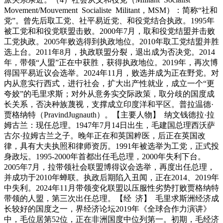
Movement/Mouvement Socialiste Militant，MSM）：简称“社和
党”。曾先后取工党、社平易近党、和役党结合执政。1995年
被工党和和役党联盟击败。2000年7月，取和役党结盟并击败
工党执政。2005年败选得到执政地位。2010年取工党结盟并胜
选上台。2011年8月，执政联盟分裂，退出成为否决党。2014
年，带领“人盟”正在中获胜，获得执政地位。2019年，再次博
得国平易近议会选举。2024年11月，败选并成为正在野党。对
内从意实行西式，进行社会，扩大出产性就业，成立一个“更
夸姣”的毛里求斯；对外从意务实交际政策，取分歧的国度成
长关系，否决种族蔑视，支撑成立印度洋和平区。普拉温德·
贾格纳特（PravindJugnauth）。【主要人物】 纳文钱德拉·拉
姆古兰：现任总理。1947年7月14日出生，毛建国总理西沃萨
古尔·拉姆古兰之子。晚年正在和英国粹医，后正在英国改
律，具有大夫执照和律师资历。1991年被选举为工党，正式投
身政坛。1995-2000年首都出任毛总理，2000年失利下台。
2005年7月，拉带领社会联盟博得议会选举，再度出任总理，
并成功于2010年蝉联。执政后期陷入丑闻，正在2014、2019年
中失利。2024年11月带领变化联盟以压服性劣势打败贾格纳特
带领的人盟，第三次出任总理。【经 济】 毛里求斯洲经济成
长较好的国度之一，界经济论坛2019年《全球合作力演讲》
中，毛位居第52位，正在非洲国度中位列第一。初期，毛经济