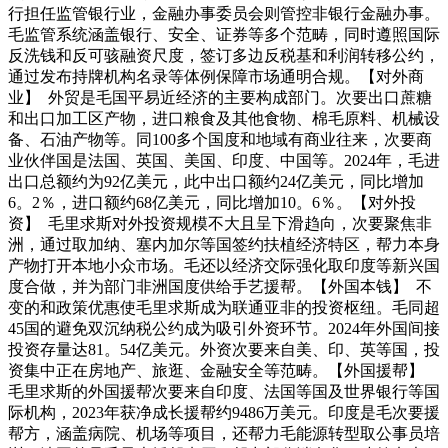
行担任监管银行业，金融办事委员会则管控非银行金融办事。
毛监管系统涵盖银行、安全、证券等多个范畴，同时遵照国际
反洗钱和反可骇融资尺度，签订多边反税基和利润转移公约，
通过发布持牌机构名录等体例保障市场通明合规。【对外商
业】 外贸是毛国平易近经济的主要构成部门。次要出口蔗糖
和出口加工区产物，进口粮食及其他食物、棉毛原料、机械设
备、石油产物等。同100多个国度和地域有商业往来，次要商
业伙伴国是法国、英国、美国、印度、中国等。2024年，毛进
出口总额约为92亿美元，此中出口额约24亿美元，同比增加
6。2％，进口额约68亿美元，同比增加10。6％。【对外投
资】 毛里求斯对外投资规模不大且呈下滑趋向，次要聚焦非
洲，通过取加纳、塞内加尔等国签约扶植经济特区，帮力本身
产物打开本地小众市场。毛还以经济交际强化取印度等新兴国
度合做，并为部门非洲国度供给手艺援帮。【外国本钱】 不
变的和政策优惠使毛里求斯成为联通亚非的投资枢纽。毛同超
45国的避免双沉纳税公约成为吸引外资环节。2024年外国间接
投资存量达81。54亿美元。外资次要来自美、印、英等国，投
资集中正在房地产、旅逛、金融安全等范畴。【外国援帮】
毛里求斯的外国援帮次要来自印度、法国等国及世界银行等国
际机构，2023年获净成长援帮约9486万美元。印度是毛次要援
帮方，涵盖病院、机场等项目，还帮力毛能源转型取公事员培