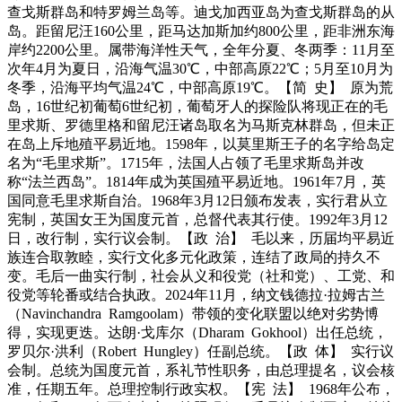
查戈斯群岛和特罗姆兰岛等。迪戈加西亚岛为查戈斯群岛的从
岛。距留尼汪160公里，距马达加斯加约800公里，距非洲东海
岸约2200公里。属带海洋性天气，全年分夏、冬两季：11月至
次年4月为夏日，沿海气温30℃，中部高原22℃；5月至10月为
冬季，沿海平均气温24℃，中部高原19℃。【简 史】 原为荒
岛，16世纪初葡萄6世纪初，葡萄牙人的探险队将现正在的毛
里求斯、罗德里格和留尼汪诸岛取名为马斯克林群岛，但未正
在岛上斥地殖平易近地。1598年，以莫里斯王子的名字给岛定
名为“毛里求斯”。1715年，法国人占领了毛里求斯岛并改
称“法兰西岛”。1814年成为英国殖平易近地。1961年7月，英
国同意毛里求斯自治。1968年3月12日颁布发表，实行君从立
宪制，英国女王为国度元首，总督代表其行使。1992年3月12
日，改行制，实行议会制。【政 治】 毛以来，历届均平易近
族连合取敦睦，实行文化多元化政策，连结了政局的持久不
变。毛后一曲实行制，社会从义和役党（社和党）、工党、和
役党等轮番或结合执政。2024年11月，纳文钱德拉·拉姆古兰
（Navinchandra Ramgoolam）带领的变化联盟以绝对劣势博
得，实现更迭。达朗·戈库尔（Dharam Gokhool）出任总统，
罗贝尔·洪利（Robert Hungley）任副总统。【政 体】 实行议
会制。总统为国度元首，系礼节性职务，由总理提名，议会核
准，任期五年。总理控制行政实权。【宪 法】 1968年公布，