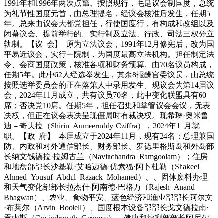
1991年和1996年两次点窜。按照现行，毛是议会制国度，总统
为礼节性国度元首，由总理提名，经议会核准后发生，任期5
年。总来由议会大都党担任，行使国度行，有构成和改组以及
闭幕议会、提前举行的。实行制及立法、行政、司法三权分立
轨制。【议 会】 原为立法议会，1991年12月修宪后，改为国
平易近议会，实行一院制，为国度最高立法机构。担任制定法
令、会商国度政策，核准各项和财务预算。由70名议员构成，
任期5年。此中62人经选举发生，其余8报酬官委议员，由总统
按照选举委员会的正在落第人中录用发生。现议会为第14届议
会，2024年11月成立，共有议员70名，此中变化联盟具有60
席；否决党10席。任期5年，担任召集和掌管议会会议，无表
决权，但正在议会表决呈现僵局时有裁决权。现希琳·奥米鲁
迪－奇夫拉（Shirin Aumeeruddy-Cziffra），2024年11月就
职。【政 府】 本届成立于2024年11月，现有24名：总理兼国
防、内政和对外通信部长、财务部长、罗德里格斯岛和外岛部
长纳文钱德拉·拉姆古兰（Navinchandra Ramgoolam）；住房
和地盘部部长沙基勒·艾哈迈德·优素福·阿卜杜勒（Shakeel
Ahmed Yousuf Abdul Razack Mohamed）、、固体废料办理
和天气变化部部长拉杰什·阿南德·巴格万（Rajesh Anand
Bhagwan）、农业、食物平安、蓝色经济和渔业部部长阿尔文
·布莱尔（Arvin Boolell）、国度根本设备部部长戈文德拉南·
贡内斯（Govindranath Gunness）、健康和福利部部长阿尼尔·