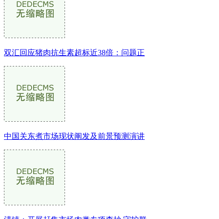
双汇回应猪肉抗生素超标近38倍：问题正
中国关东煮市场现状阐发及前景预测演讲