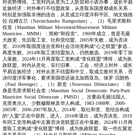
对劣势博得。工党对内从意为工人阶层和小农办事，成长平易
近族经济；对外奉行不结盟政策，从意取东国度都成长关系，
特别是加强取非洲的连合，从意成立印度洋和平区。纳文钱德
拉·拉姆古兰（Navinchandra Ramgoolam）。（2）毛里求斯和
役党（Mauritian Militant Movement/Mouvement Militant
Mauricien，MMM）：简称“和役党”。1969年成立，曾是毛最
大政党，先后取工党、社和党结盟。2005年失败，成为否决
党。2010年取国度连合党和社会活动党构成“心之联盟”参选，
再度失败。2014年取工党结盟加入，仍然败选。2019年零丁加
入落败。2024年11月再度取工党构成“变化联盟”博得，成为执
政联盟。对内从意化，实行旧事、、工会，经济上对外，成长
平易近族经济；对外从意不结盟和中立，取成立敌对关系，否
决印度洋军事化，要求英国偿还迪戈加西亚岛。保罗·贝朗热
（Paul Berenger）。（3）新党（Nouveaux Démocrates）：前
身是毛里求斯社会党（Mauritian Social Democratic Party/Parti
Mauricien Social Démocrate，PMSD）。次要由毛籍法国人、
克里奥尔人、少数穆斯林及华人构成。1983-1988年、2000-
2005年、2006-2007年加入。2014年，取社和党、党结合构成
的“人盟”正在中获胜，进入。2016年退出，成为否决党。2019
年同工党等构成中左翼否决党联盟正在中落败。2024年11月再
度取工党构成“变化联盟”博得，成为执政联盟。取一些左翼党
派关系亲近。（4）社会从义和役党（Militant Socialist