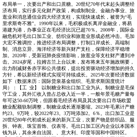
布局单一，次要出产和出口蔗糖。20世纪70年代末起头调整经
济布局，实行多元化财产政策，构成制制业、金融办事业、旅
逛业和消息通信业四大经济支柱，实现快速成长，被誉为“毛
里求斯奇不雅”。1990年以来，毛积极成长离岸金融业，将易
港建为港，办事业正在毛经济比沉已超70％。2008年，国际金
融危机对毛出口加工业、纺织业和旅逛业形成必然冲击。毛加
大宏不雅调控，推进经济布局调整，打制口岸成长、高端制
制、消息立异、海洋经济等新兴财产支柱，保障经济平稳增
加。2020年，受新冠肺炎疫情影响，旅逛业等支柱财产遭到冲
击。2024岁尾，拉姆古兰上台以来，发布将来五年施政纲要，
出力削减财务赤字和公共债权，提出投资驱动经济增加的持久
方针，希以新经济模式实现可持续成长。2025年次要经济数据
如下（数据来历：国际货泉基金组织、毛里求斯国度统计
局）：【工 业】 以制糖业和出口加工业为从。制糖业是毛保
守工业，其外汇收入曾占总收入近一半，一般年景毛糖产量每
年可达50-60万吨，但跟着毛经济布局及其次要出口市场欧盟
糖业配额轨制调整，制糖业成长逐渐萎缩。2023年毛累计产糖
约23。9万吨，较2022年23。3万吨添加2。6％。出口加工业是
20世纪80年代初成长起来的新兴工业，次要产物是纺织品、服
拆、钟表、珠宝首饰、仪表等。毛出口加工区内企业以本国本
钱为从，其余来自法国、、意大利、印度等国和中国特区。