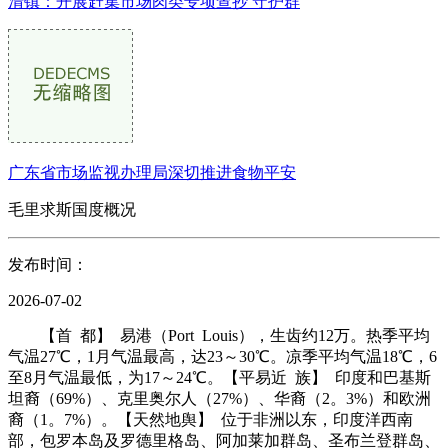
清镇：开展赶集市场肉类专项查抄 守护群
广东省市场监视办理局深切推进食物平安
毛里求斯国度概况
发布时间：
2026-07-02
【首 都】 易港（Port Louis），生齿约12万。热季平均
气温27℃，1月气温最高，达23～30℃。凉季平均气温18℃，6
至8月气温最低，为17～24℃。【平易近 族】 印度和巴基斯
坦裔（69%）、克里奥尔人（27%）、华裔（2。3%）和欧洲
裔（1。7%）。【天然地舆】 位于非洲以东，印度洋西南
部，包罗本岛及罗德里格岛、阿加莱加群岛、圣布兰登群岛、