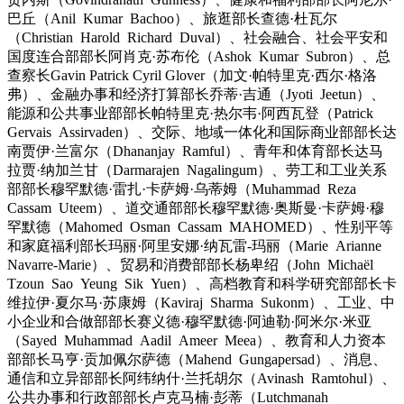
巴丘（Anil Kumar Bachoo）、旅逛部长查德·杜瓦尔
（Christian Harold Richard Duval）、社会融合、社会平安和
国度连合部部长阿肖克·苏布伦（Ashok Kumar Subron）、总
查察长Gavin Patrick Cyril Glover（加文·帕特里克·西尔·格洛
弗）、金融办事和经济打算部长乔蒂·吉通（Jyoti Jeetun）、
能源和公共事业部部长帕特里克·热尔韦·阿西瓦登（Patrick
Gervais Assirvaden）、交际、地域一体化和国际商业部部长达
南贾伊·兰富尔（Dhananjay Ramful）、青年和体育部长达马
拉贾·纳加兰甘（Darmarajen Nagalingum）、劳工和工业关系
部部长穆罕默德·雷扎·卡萨姆·乌蒂姆（Muhammad Reza
Cassam Uteem）、道交通部部长穆罕默德·奥斯曼·卡萨姆·穆
罕默德（Mahomed Osman Cassam MAHOMED）、性别平等
和家庭福利部长玛丽·阿里安娜·纳瓦雷-玛丽（Marie Arianne
Navarre-Marie）、贸易和消费部部长杨卑绍（John Michaël
Tzoun Sao Yeung Sik Yuen）、高档教育和科学研究部部长卡
维拉伊·夏尔马·苏康姆（Kaviraj Sharma Sukonm）、工业、中
小企业和合做部部长赛义德·穆罕默德·阿迪勒·阿米尔·米亚
（Sayed Muhammad Aadil Ameer Meea）、教育和人力资本
部部长马亨·贡加佩尔萨德（Mahend Gungapersad）、消息、
通信和立异部部长阿纬纳什·兰托胡尔（Avinash Ramtohul）、
公共办事和行政部部长卢克马楠·彭蒂（Lutchmanah