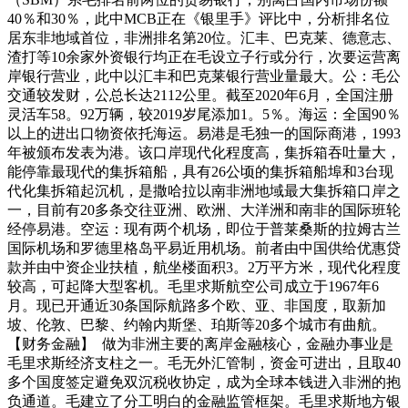
40％和30％，此中MCB正在《银里手》评比中，分析排名位
居东非地域首位，非洲排名第20位。汇丰、巴克莱、德意志、
渣打等10余家外资银行均正在毛设立子行或分行，次要运营离
岸银行营业，此中以汇丰和巴克莱银行营业量最大。公：毛公
交通较发财，公总长达2112公里。截至2020年6月，全国注册
灵活车58。92万辆，较2019岁尾添加1。5％。海运：全国90％
以上的进出口物资依托海运。易港是毛独一的国际商港，1993
年被颁布发表为港。该口岸现代化程度高，集拆箱吞吐量大，
能停靠最现代的集拆箱船，具有26公顷的集拆箱船埠和3台现
代化集拆箱起沉机，是撒哈拉以南非洲地域最大集拆箱口岸之
一，目前有20多条交往亚洲、欧洲、大洋洲和南非的国际班轮
经停易港。空运：现有两个机场，即位于普莱桑斯的拉姆古兰
国际机场和罗德里格岛平易近用机场。前者由中国供给优惠贷
款并由中资企业扶植，航坐楼面积3。2万平方米，现代化程度
较高，可起降大型客机。毛里求斯航空公司成立于1967年6
月。现已开通近30条国际航路多个欧、亚、非国度，取新加
坡、伦敦、巴黎、约翰内斯堡、珀斯等20多个城市有曲航。
【财务金融】 做为非洲主要的离岸金融核心，金融办事业是
毛里求斯经济支柱之一。毛无外汇管制，资金可进出，且取40
多个国度签定避免双沉税收协定，成为全球本钱进入非洲的抱
负通道。毛建立了分工明白的金融监管框架。毛里求斯地方银