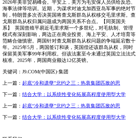
2026年美非贸易峰会。平安上，美方为毛安保人员供给反恐、
海事法律等培训。近期，为谋求对迪戈加西亚岛军事的绝对节
制，特朗普多次否决英国将查戈斯群岛从权移交毛里求斯。查
戈斯群岛从权归属问题成为两国关系不合点。【同英国关
系】 英国曾殖平易近毛里求斯一个多世纪，对毛轨制、管理
模式有深刻影响，两边正在商业投资、海上平安、人才培育等
范畴合做慎密。两国针对查戈斯群岛从权问题的争端延宕数十
年。2025年5月，两国签订和谈，英国偿还该群岛从权，同时
保留英美军事99年利用权。但该法案至今未通过英国立法法式
核准。2025年，两国商业额达12亿英镑。
关键词：J9.COM(中国区)·集团
上一篇：
起底“冷和遗孽”北约之三：热衷集团匹敌的思
下一篇：
结合大学：以系统性变化拓展高程度使用型大学
上一篇：
起底“冷和遗孽”北约之三：热衷集团匹敌的思
下一篇：
结合大学：以系统性变化拓展高程度使用型大学