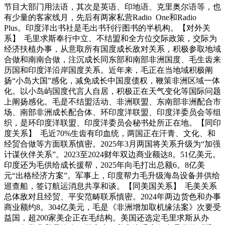
节目大部门用法语，其次是英语、印地语、克里奥尔语等，也
有少量的客家线月，先后有两家私营Radio One和Radio
Plus。印度洋出书社是毛出书刊行图书的半机构。【对外关
系】 毛里求斯奉行中立、不结盟和全方位交际政策，交际为
经济扶植办事，从意取所有国度成长敌对关系，积极参取地域
合做和南南合做，注沉成长同东部和南部非洲国度、毛生齿来
历国和印度洋沿岸国度关系。近年来，毛正在当地域积极阐
扬“小岛大国”感化，减免成长中国度债权，鞭策非洲区域一体
化。以小岛屿国度代言人自居，积极正在天气变化等国际问题
上阐扬感化。毛是不结盟活动、非洲联盟、东南部非洲配合市
场、南部非洲成长配合体、环印度洋联盟、印度洋委员会等组
织，是环印度洋联盟、印度洋委员会秘书处所正在地。【同印
度关系】 毛近70%生齿有印血统，两国正在汗青、文化、和
经贸合做等方面联系慎密。2025年3月两国将关系升级为“加强
计谋伙伴关系”。2023至2024财年双边商业额达8。51亿美元。
印度还为毛供给成长援帮，2025年向毛打出总额6。8亿美
元“出格经济方案”。军事上，印度帮力毛升级海岛设备并供给
巡查船，签订航运消息共享和谈。【同美国关系】 毛美关系
总体敌对且经贸、平安范畴联系慎密。2024年两边货色和办事
商业额约8。304亿美元，毛是《非洲增加取机缘法案》次要受
益国，超200家美企正在毛结构。美国还选定毛里求斯从办