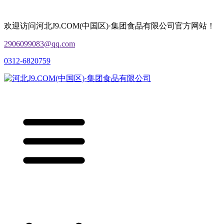
欢迎访问河北J9.COM(中国区)·集团食品有限公司官方网站！
2906099083@qq.com
0312-6820759