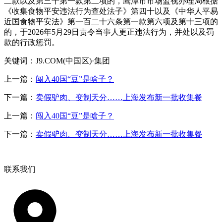
二款以及第三十第一款第二项的，鹰潭市市场监视办理局根据
《收集食物平安违法行为查处法子》第四十以及《中华人平易
近国食物平安法》第一百二十六条第一款第六项及第十三项的
的，于2026年5月29日责令当事人更正违法行为，并处以及罚
款的行政惩罚。
关键词：J9.COM(中国区)·集团
上一篇：
闯入40国“豆”是啥子？
下一篇：
卖假驴肉、变制天分……上海发布新一批收集餐
上一篇：
闯入40国“豆”是啥子？
下一篇：
卖假驴肉、变制天分……上海发布新一批收集餐
联系我们