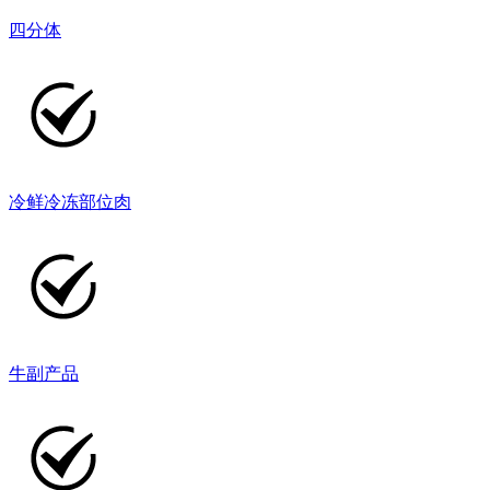
四分体
冷鲜冷冻部位肉
牛副产品