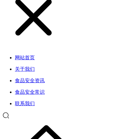
网站首页
关于我们
食品安全资讯
食品安全常识
联系我们