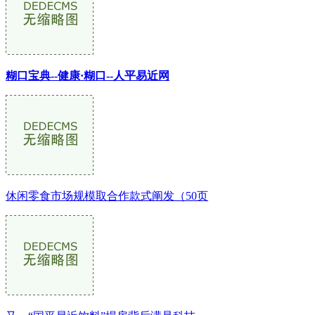
糊口宝典--健康·糊口--人平易近网
休闲零食市场规模取合作款式阐发（50页