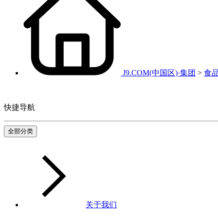
J9.COM(中国区)·集团
>
食
快捷导航
全部分类
关于我们