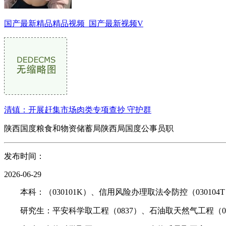
国产最新精品精品视频_国产最新视频V
清镇：开展赶集市场肉类专项查抄 守护群
陕西国度粮食和物资储蓄局陕西局国度公事员职
发布时间：
2026-06-29
本科：（030101K）、信用风险办理取法令防控（030104T
研究生：平安科学取工程（0837）、石油取天然气工程（082