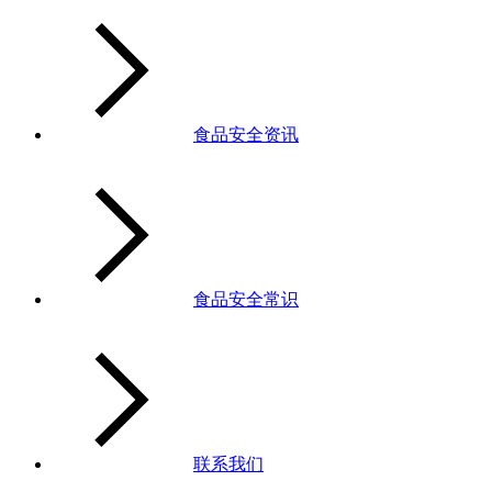
食品安全资讯
食品安全常识
联系我们