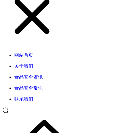
网站首页
关于我们
食品安全资讯
食品安全常识
联系我们