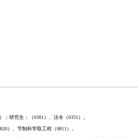
）；研究生：（0301）、法令（0351）。
0）、节制科学取工程（0811）。