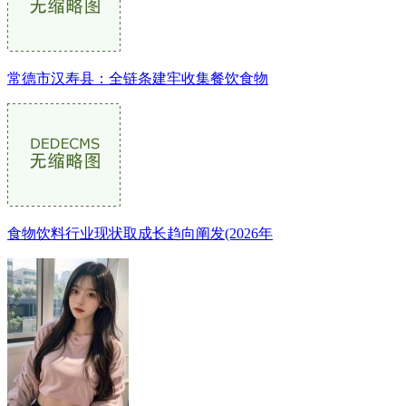
常德市汉寿县：全链条建牢收集餐饮食物
食物饮料行业现状取成长趋向阐发(2026年