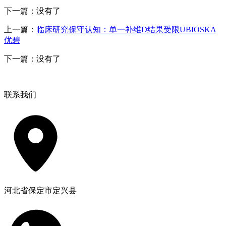
下一篇：没有了
上一篇：
临床研究保守认知：单一补维D结果受限UBIOSKA
优碧
下一篇：没有了
联系我们
河北省保定市定兴县