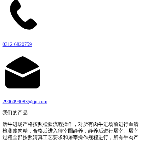
0312-6820759
2906099083@qq.com
我们的产品
活牛进场严格按照检验流程操作，对所有肉牛进场前进行血清
检测瘦肉精，合格后进入待宰圈静养，静养后进行屠宰。屠宰
过程全部按照清真工艺要求和屠宰操作规程进行，所有牛肉产