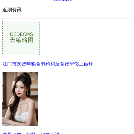
近期资讯
江门市2025年粮食节约和反食物华侈工做环