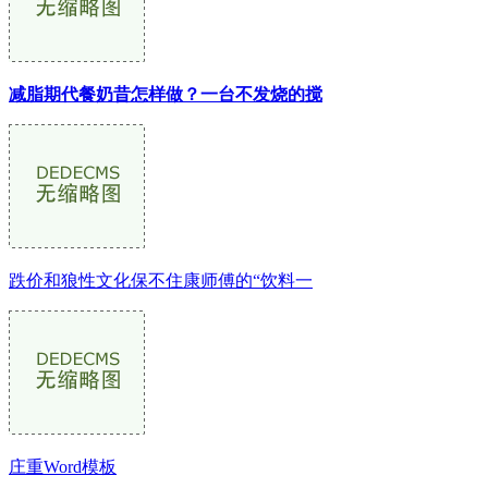
减脂期代餐奶昔怎样做？一台不发烧的搅
跌价和狼性文化保不住康师傅的“饮料一
庄重Word模板