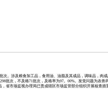
3批次。涉及粮食加工品，食用油、油脂及其成品，调味品，肉
98批次，不及格71批次，及格率为97。00%。发觉问题为
样品，省市场监视办理局已责成辖区市场监管部分组织开展核查