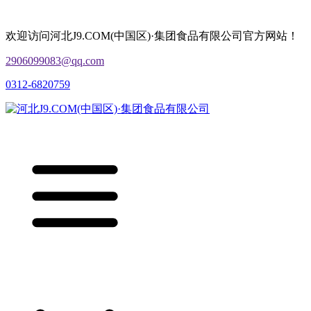
欢迎访问河北J9.COM(中国区)·集团食品有限公司官方网站！
2906099083@qq.com
0312-6820759