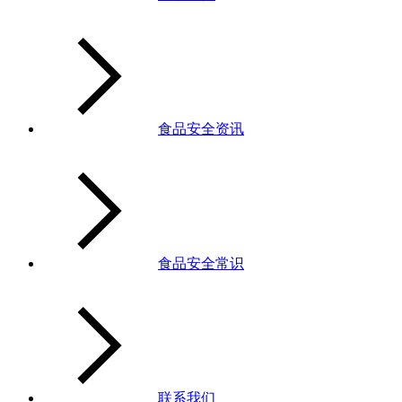
食品安全资讯
食品安全常识
联系我们