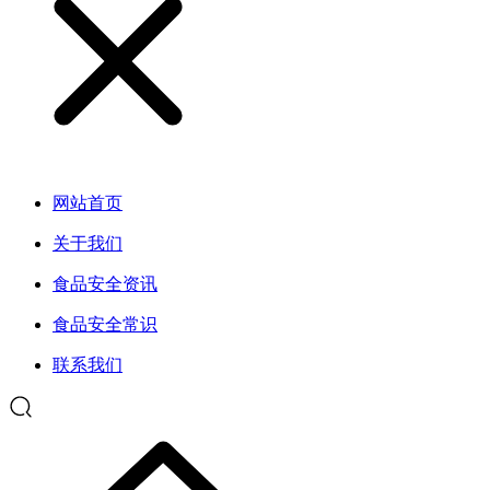
网站首页
关于我们
食品安全资讯
食品安全常识
联系我们