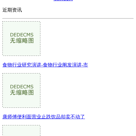
近期资讯
食物行业研究演讲-食物行业阐发演讲-市
康师傅便利面营业止跌饮品却卖不动了