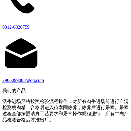
0312-6820759
2906099083@qq.com
我们的产品
活牛进场严格按照检验流程操作，对所有肉牛进场前进行血清
检测瘦肉精，合格后进入待宰圈静养，静养后进行屠宰。屠宰
过程全部按照清真工艺要求和屠宰操作规程进行，所有牛肉产
品检测合格后才准出厂。