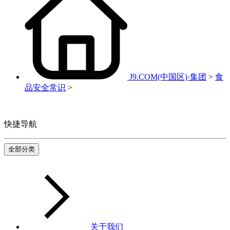
J9.COM(中国区)·集团
>
食
品安全常识
>
快捷导航
全部分类
关于我们