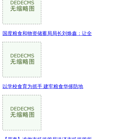
国度粮食和物资储蓄局局长刘焕鑫：让全
以学校食育为抓手 建牢粮食华侈防地