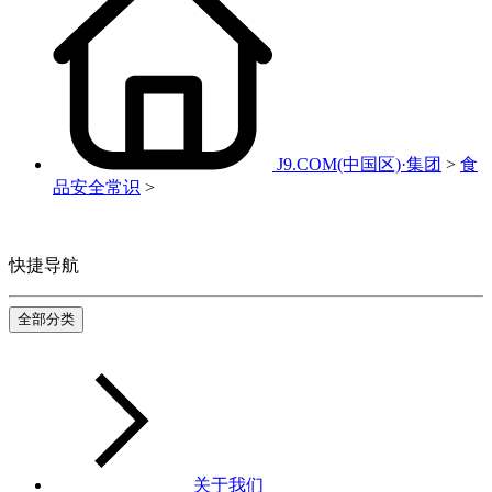
J9.COM(中国区)·集团
>
食
品安全常识
>
快捷导航
全部分类
关于我们