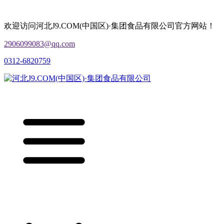
欢迎访问河北J9.COM(中国区)·集团食品有限公司官方网站！
2906099083@qq.com
0312-6820759