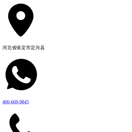
河北省保定市定兴县
400-669-9845