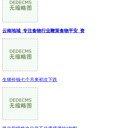
云南地域_专注食物行业鞭策食物平安_资
生猪价钱七个月来初次下跌